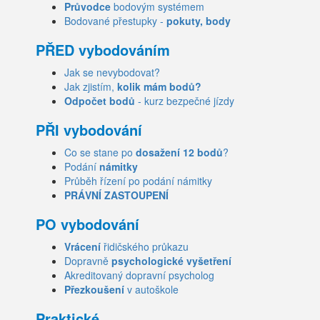
Průvodce
bodovým systémem
Bodované přestupky -
pokuty, body
PŘED vybodováním
Jak se nevybodovat?
Jak zjistím,
kolik mám bodů?
Odpočet bodů
- kurz bezpečné jízdy
PŘI vybodování
Co se stane po
dosažení 12 bodů
?
Podání
námitky
Průběh řízení po podání námitky
PRÁVNÍ ZASTOUPENÍ
PO vybodování
Vrácení
řidičského průkazu
Dopravně
psychologické vyšetření
Akreditovaný dopravní psycholog
Přezkoušení
v autoškole
Praktické