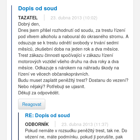
Dopis od soud
TAZATEL
23. dubna 2013 (10:02)
Dobrý den,
Dnes jsem přišel rozhodnutí od soudu, za trestu řízení
pod vlivem alkoholu a naboural do okrasného stromu. A
odsuzuje se k trestu odnětí svobody v trvání sedmi
měsíců, zkušební doba na jeden rok a dva měsíce.
Trest zákazu činnosti spočívající v zákazu řízení
motorových vozidel všeho druhu na dva roky a dva
měsíce. Odkazuje s nárokem na náhradu škody na
řízení ve věcech občanskoprávních.
Budu muset zaplatit peněžitý trest? Dostanu do vezení?
Nebo nějaký? Potřebuji se ujasnit.
Děkuji za odpovědět.
Reagovat
RE: Dopis od soud
ODBORNÍK
23. dubna 2013 (11:37)
Pokud nemáte v rozsudku peněžitý trest, tak ne. Do
vězení ne, máte podmínku. pokud ji porušíte, pak