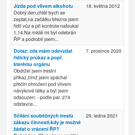
Jízda pod vlivem alkoholu
18. května 2012
Dobrý den,chtěl bych se
zeptat,na začátku března jsem
řídil vůz a při kontrole nafoukal
1,14.Na místě mi byl odebrán
ŘP a podrobil jsem...
Dotaz: zda mám odevzdat
7. prosince 2020
řidický průkaz a popř.
kterému orgánu
Obdržel jsem trestní
příkaz,čímž jsem spáchal
přečin ohrožení pod vlivem
návykové látky a byl jsem
odsouzen: - podle par. 274
odstavce...
Sčítání souběžných trestů
29. ledna 2021
zákazu činnosti-kdy je možné
žádat o vrácení ŘP?