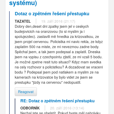
systému)
Dotaz o zpětném řešení přestupku
TAZATEL
19. září 2016 (21:17)
Dobry den,deset dni zpatky jsem jel v ceskych
budejovicich na oranzovou (to si myslim ja i
spolujezdec). zastavili mě hnedka za krizovatkou, ze
jsem projel cervenou. Policistka mi navic rekla, ze kdyz
zaplatim 500 na miste, ze mi nevezmou zadne body.
Spěchal jsem, a tak jsem podepsal a zaplatil. Dneska
jsem na vypisu z czechpointu zjistil, ze mi vzali 5 bodu.
Je možné zpetne resit tuto situaci? Kdyz mam svedka
na cely rozhovor s policistkou? A dozadovat se vraceni
bodu ? Podepsal jsem pod natlakem a myslim ze na
kamerach na krizovatce by bylo videt ze jsem se
prestupku "jizdy na cervenou" nedopustil.
Reagovat
RE: Dotaz o zpětném řešení přestupku
ODBORNÍK
20. září 2016 (13:14)
Nechal jste se obelstít. Pokud byste měl nahrávku,