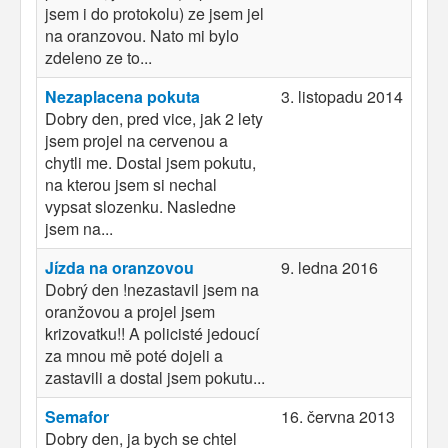
jsem i do protokolu) ze jsem jel
na oranzovou. Nato mi bylo
zdeleno ze to...
Nezaplacena pokuta
3. listopadu 2014
Dobry den, pred vice, jak 2 lety
jsem projel na cervenou a
chytli me. Dostal jsem pokutu,
na kterou jsem si nechal
vypsat slozenku. Nasledne
jsem na...
Jízda na oranzovou
9. ledna 2016
Dobrý den !nezastavil jsem na
oranžovou a projel jsem
krizovatku!! A policisté jedoucí
za mnou mě poté dojeli a
zastavili a dostal jsem pokutu...
Semafor
16. června 2013
Dobry den, ja bych se chtel