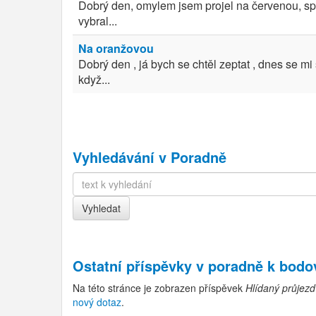
Dobrý den, omylem jsem projel na červenou, spě
vybral...
Na oranžovou
Dobrý den , já bych se chtěl zeptat , dnes se m
když...
Vyhledávání v Poradně
Ostatní příspěvky v
poradně k bod
Na této stránce je zobrazen příspěvek
Hlídaný průjez
nový dotaz
.