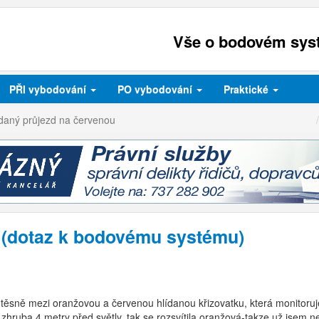
Vše o bodovém syst
PŘI
vybodování
PO
vybodování
Praktické
ídaný průjezd na červenou
 (dotaz k bodovému systému)
l těsně mezi oranžovou a červenou hlídanou křizovatku, která monito
ruba 4 metry před světly, tak se rozsvítila oranžová-takze už jsem n