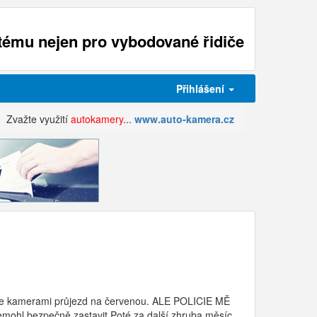
ému nejen pro vybodované řidiče
Přihlášení
Zvažte využití
autokamery
...
www.auto-kamera.cz
ruje kamerami průjezd na červenou. ALE POLICIE MĚ
emohl bezpečně zastavit.Poté za další zhruba měsíc