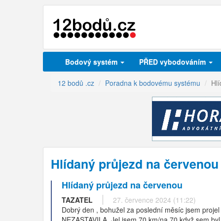
Bodový systém
PŘED vybodováním
12 bodů .cz
Poradna k bodovému systému
Hl
Hlídaný průjezd na červenou
Hlídaný průjezd na červenou
TAZATEL
27. července 2024 (11:22)
Dobrý den , bohužel za poslední měsíc jsem proje
NEZASTAVILA. Jel jsem 70 km/na 70 když sem byl zh