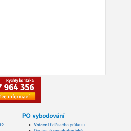
PO vybodování
12
Vrácení
řidičského průkazu
Dopravně
psychologické