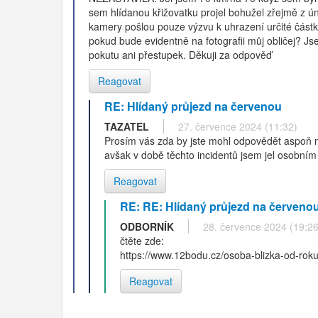
sem hlídanou křižovatku projel bohužel zřejmě z
kamery pošlou pouze výzvu k uhrazení určité částk
pokud bude evidentně na fotografii můj obličej? J
pokutu ani přestupek. Děkuji za odpověď
Reagovat
RE: Hlídaný průjezd na červenou
TAZATEL
27. července 2024 (11:32)
Prosím vás zda by jste mohl odpovědět aspoň na
avšak v době těchto incidentů jsem jel osobním
Reagovat
RE: RE: Hlídaný průjezd na červeno
ODBORNÍK
28. července 2024 (19:26
čtěte zde:
https://www.12bodu.cz/osoba-blizka-od-rok
Reagovat