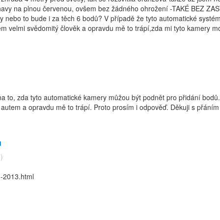
 únavy na plnou červenou, ovšem bez žádného ohrožení -TAKÉ BEZ ZAS
y nebo to bude i za těch 6 bodů? V případě že tyto automatické systé
sem velmi svědomitý člověk a opravdu mě to trápí,zda mi tyto kamery m
 to, zda tyto automatické kamery můžou být podnět pro přidání bodů. 
 autem a opravdu mě to trápí. Proto prosím i odpověď. Děkuji s přání
u
)
u-2013.html