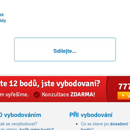
tě
lidy
Sdílejte...
D vybodováním
PŘI vybodování
Jak se nevybodovat?
Co se stane po
dosažení 
Jak zjistím,
kolik mám bodů?
bodů
?