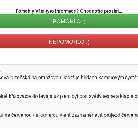
Pomohly Vám tyto informace? Ohodnoťte prosím...
POMOHLO :)
NEPOMOHLO :(
.
šova-plzeňská na oranžovou, která je hlídána kamerovým systém
elné křižovatce do leva a už jsem byl pod světly těsně a klapla o
ku na červenou ( s kamerou která zaznamenává průjezd červenou