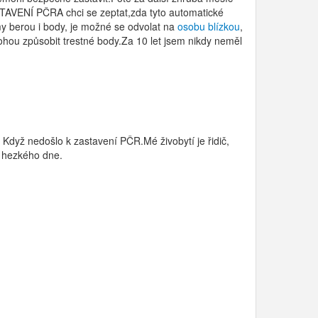
TAVENÍ PČRA chci se zeptat,zda tyto automatické
my berou i body, je možné se odvolat na
osobu blízkou
,
ohou způsobit trestné body.Za 10 let jsem nikdy neměl
Když nedošlo k zastavení PČR.Mé živobytí je řidič,
m hezkého dne.