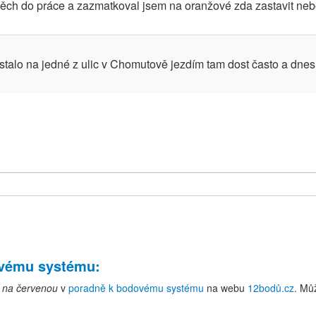
ch do práce a zazmatkoval jsem na oranžové zda zastavit nebo 
i stalo na jedné z ulic v Chomutově jezdím tam dost často a dnes
ovému systému
:
d na červenou
v
poradně k bodovému systému
na webu
12bodů.cz
. Mů