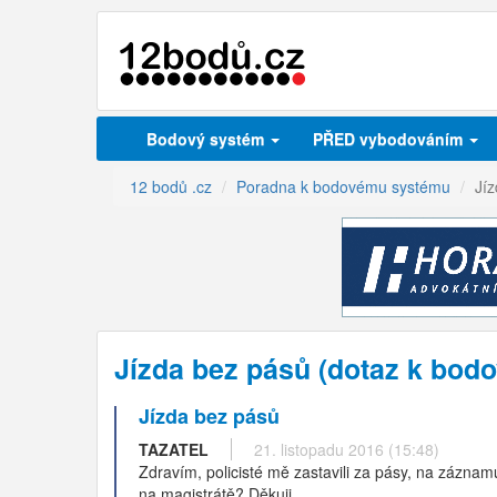
Bodový systém
PŘED vybodováním
12 bodů .cz
Poradna k bodovému systému
Jí
Jízda bez pásů (dotaz k bo
Jízda bez pásů
TAZATEL
21. listopadu 2016 (15:48)
Zdravím, policisté mě zastavili za pásy, na záznam
na magistrátě? Děkuji