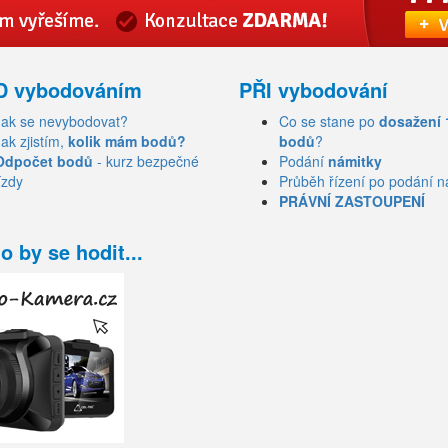
D vybodováním
PŘI vybodování
Jak se nevybodovat?
Co se stane po
dosažení 
Jak zjistím,
kolik mám bodů?
bodů
?
Odpočet bodů
- kurz bezpečné
Podání
námitky
ízdy
Průběh řízení po podání n
PRÁVNÍ ZASTOUPENÍ
o by se hodit...