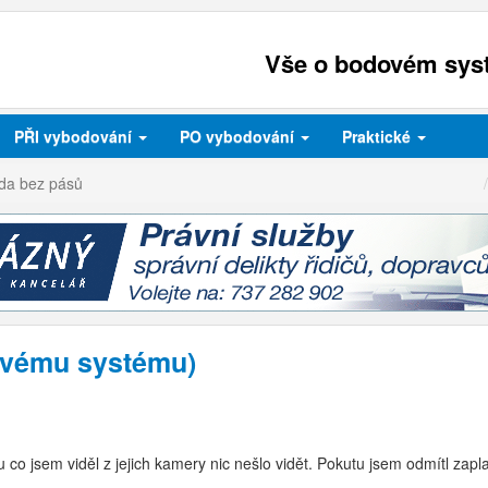
Vše o bodovém syst
PŘI
vybodování
PO
vybodování
Praktické
zda bez pásů
dovému systému)
u co jsem viděl z jejich kamery nic nešlo vidět. Pokutu jsem odmítl zap