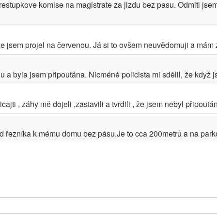
prestupkove komise na magistrate za jizdu bez pasu. Odmitl jsem
 že jsem projel na červenou. Já si to ovšem neuvědomuji a mám za
u a byla jsem připoutána. Nicméně policista mi sdělil, že když j
jti , záhy mě dojeli ,zastavili a tvrdili , že jsem nebyl připoután.
 řezníka k mému domu bez pásu.Je to cca 200metrů a na parkoviš