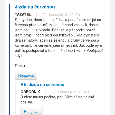
Jízda na červenou
TAZATEL
22. dubna 2013 (12:22)
Dobrý den, dnes jsem spěchal a podařilo se mi jet na
červnou před policií, takže mě hned zastavili, dostal
jsem pokutu a 5 bodů. Bohužel o pár hodin později
jsem projel i nepřehlednou křižovatku kde byly těsně
dva semafory, jeden se zelenou a druhý červenou a
kamerami. Té červené jsem si nevšiml. Jak bude nyní
policie postupovat a hrozí mě zákaz řízení? Popřípadě
kdy?
Dekuji
Reagovat
RE: Jízda na červenou
ODBORNÍK
22. dubna 2013 (12:47)
Budete muset počkat, jestli Vám přijde nějaká
obsílka.
Reagovat