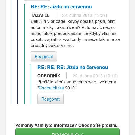
RE: RE: Jízda na červenou
TAZATEL
22. dubna 2013 (13:29)
Děkuji a v případě, kdyby obsílka přišla, platí
automaticky zákaz řízení? Auto navíc nebylo
moje, takže předpokládám, že kdyby vlastník
pokutu zaplatil a vzal body na sebe tak mne se
případný zákaz vyhne.
Reagovat
RE: RE: RE: Jízda na červenou
ODBORNÍK
22. dubna 2013 (19:12)
Přečtěte si důkladně tento web., zejména
"
Osoba blízká
2013"
Reagovat
Pomohly Vám tyto informace? Ohodnoťte prosím...
POMOHLO :)