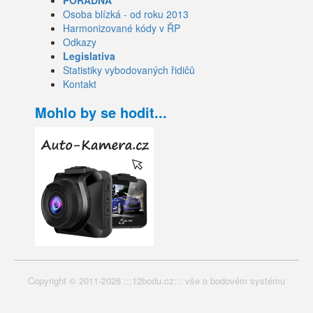
PORADNA
Osoba blízká - od roku 2013
Harmonizované kódy v ŘP
Odkazy
Legislativa
Statistiky vybodovaných řidičů
Kontakt
Mohlo by se hodit...
Copyright © 2011-2026 :::12bodu.cz::: vše o bodovém systému
nejen pro vybodované řidiče