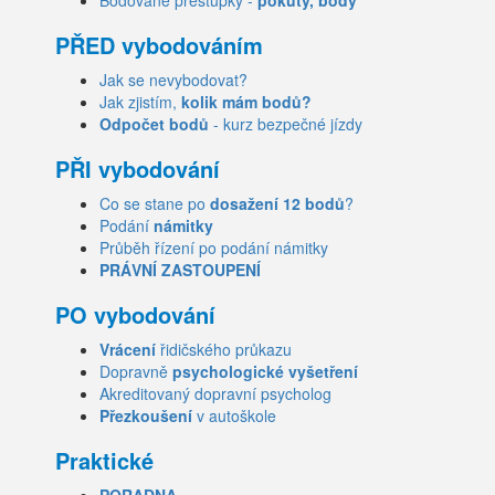
Bodované přestupky -
pokuty, body
PŘED vybodováním
Jak se nevybodovat?
Jak zjistím,
kolik mám bodů?
Odpočet bodů
- kurz bezpečné jízdy
PŘI vybodování
Co se stane po
dosažení 12 bodů
?
Podání
námitky
Průběh řízení po podání námitky
PRÁVNÍ ZASTOUPENÍ
PO vybodování
Vrácení
řidičského průkazu
Dopravně
psychologické vyšetření
Akreditovaný dopravní psycholog
Přezkoušení
v autoškole
Praktické