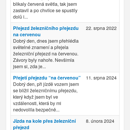
blikaly červená světla, tak jsem
zastavil a po chvilce se spustily
dolů i...
Přejezd železničního přejezdu
22. srpna 2022
na cervenou
Dobrý den, dnes jsem přehlédla
světelné znamení a přejela
železniční přejezd na červenou.
Závory byly nahoře. Nevšimla
jsem si, zda je...
Přejetí přejezdu “na červenou”
11. srpna 2024
Dobrý den, při jízdě vozem jsem
se blížil železničnímu přejezdu,
který když jsem byl ve
vzdálenosti, která by mi
nedovolila bezpečně...
Jízda na kole přes železniční
8. února 2024
přejezd