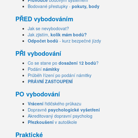
Průvodce
bodovým systémem
Bodované přestupky -
pokuty, body
PŘED vybodováním
Jak se nevybodovat?
Jak zjistím,
kolik mám bodů?
Odpočet bodů
- kurz bezpečné jízdy
PŘI vybodování
Co se stane po
dosažení 12 bodů
?
Podání
námitky
Průběh řízení po podání námitky
PRÁVNÍ ZASTOUPENÍ
PO vybodování
Vrácení
řidičského průkazu
Dopravně
psychologické vyšetření
Akreditovaný dopravní psycholog
Přezkoušení
v autoškole
Praktické