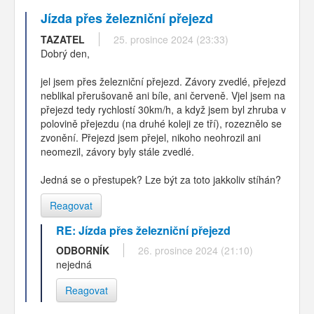
Jízda přes železniční přejezd
TAZATEL
25. prosince 2024 (23:33)
Dobrý den,
jel jsem přes železniční přejezd. Závory zvedlé, přejezd
neblikal přerušovaně ani bíle, ani červeně. Vjel jsem na
přejezd tedy rychlostí 30km/h, a když jsem byl zhruba v
polovině přejezdu (na druhé koleji ze tří), rozeznělo se
zvonění. Přejezd jsem přejel, nikoho neohrozil ani
neomezil, závory byly stále zvedlé.
Jedná se o přestupek? Lze být za toto jakkoliv stíhán?
Reagovat
RE: Jízda přes železniční přejezd
ODBORNÍK
26. prosince 2024 (21:10)
nejedná
Reagovat