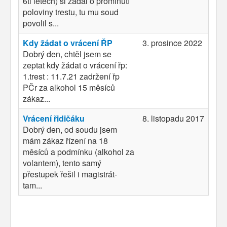
6ti letech) si žádal o prominutí
poloviny trestu, tu mu soud
povolil s...
Kdy žádat o vrácení ŘP
3. prosince 2022
Dobrý den, chtěl jsem se
zeptat kdy žádat o vrácení řp:
1.trest : 11.7.21 zadržení řp
PČr za alkohol 15 měsíců
zákaz...
Vrácení řidičáku
8. listopadu 2017
Dobrý den, od soudu jsem
mám zákaz řízení na 18
měsíců a podmínku (alkohol za
volantem), tento samý
přestupek řešil i magistrát-
tam...