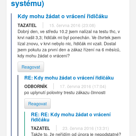
systému)
Kdy mohu žádat o vrácení řidičáku
TAZATEL
15. června 2016 (23:08)
Dobrý den, ve středu 10.2 jsem nalízal na testu thc, v
krvi našli 3,3; řidičák mi byl ponechán. Ve čtvrtek jsem
lízal znovu, v krvi nebylo nic, řidičák mi vzali. Dostal
jsem pokutu za první den a zákaz řízení na 6 měsíců,
kdy mohu žádat o vrácení?
Reagovat
RE: Kdy mohu žádat o vrácení řidičáku
ODBORNÍK
17. června 2016 (17:04)
po uplynutí poloviny trestu zákazu činnosti
Reagovat
RE: RE: Kdy mohu žádat o vrácení
řidičáku
TAZATEL
23. června 2016 (13:31)
Takže to, že neřídím od února je nepodstatné?