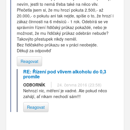
nevím, jestli to nemá třeba také na něco vliv.
Přečetla jsem si, že mu hrozí pokuta 2.500,- až
20.000,- o pokutu ani tak nejde, spíše o to, že hrozí i
zákaz činnosti na 6 měsíců - 1 rok. Odebírá se ve
správním řízení řidičský průkaz pokaždé, nebo je
možnost, že mu řidičský průkaz odebrán nebude?
Takovýto přestupek nikdy neměl.
Bez řidičského průkazu se v práci neobejde.
Děkuji za odpověď
Reagovat
RE: Řízení pod vlivem alkoholu do 0,3
promile
ODBORNÍK
24. června 2016 (23:58)
Nehrozí nic, měření je vadné. Ale pokud něco
zahájí, ať nikam nechodí sám!!!
Reagovat