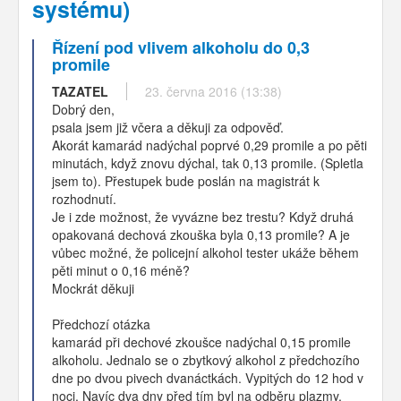
systému)
Řízení pod vlivem alkoholu do 0,3
promile
TAZATEL
23. června 2016 (13:38)
Dobrý den,
psala jsem již včera a děkuji za odpověď.
Akorát kamarád nadýchal poprvé 0,29 promile a po pěti
minutách, když znovu dýchal, tak 0,13 promile. (Spletla
jsem to). Přestupek bude poslán na magistrát k
rozhodnutí.
Je i zde možnost, že vyvázne bez trestu? Když druhá
opakovaná dechová zkouška byla 0,13 promile? A je
vůbec možné, že policejní alkohol tester ukáže během
pěti minut o 0,16 méně?
Mockrát děkuji
Předchozí otázka
kamarád při dechové zkoušce nadýchal 0,15 promile
alkoholu. Jednalo se o zbytkový alkohol z předchozího
dne po dvou pivech dvanáctkách. Vypitých do 12 hod v
noci. Navíc dva dny před tím byl na odběru plazmy,