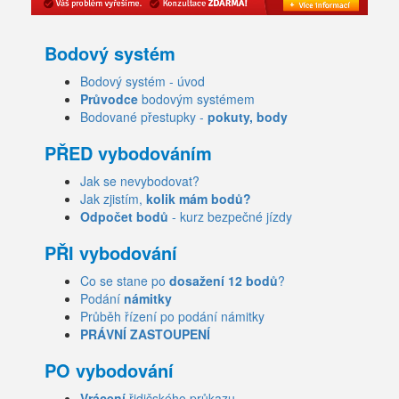
Bodový systém
Bodový systém - úvod
Průvodce
bodovým systémem
Bodované přestupky -
pokuty, body
PŘED vybodováním
Jak se nevybodovat?
Jak zjistím,
kolik mám bodů?
Odpočet bodů
- kurz bezpečné jízdy
PŘI vybodování
Co se stane po
dosažení 12 bodů
?
Podání
námitky
Průběh řízení po podání námitky
PRÁVNÍ ZASTOUPENÍ
PO vybodování
Vrácení
řidičského průkazu