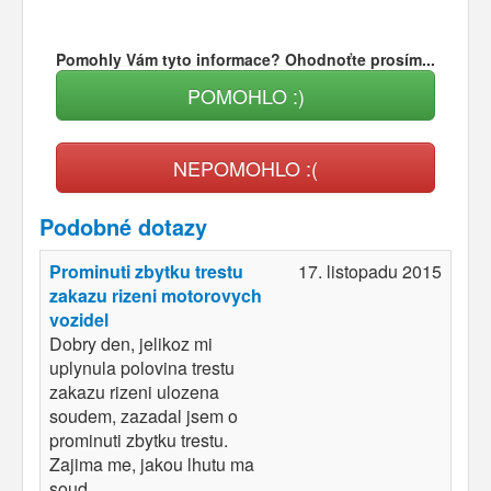
Pomohly Vám tyto informace? Ohodnoťte prosím...
POMOHLO :)
NEPOMOHLO :(
Podobné dotazy
Prominuti zbytku trestu
17. listopadu 2015
zakazu rizeni motorovych
vozidel
Dobry den, jelikoz mi
uplynula polovina trestu
zakazu rizeni ulozena
soudem, zazadal jsem o
prominuti zbytku trestu.
Zajima me, jakou lhutu ma
soud...