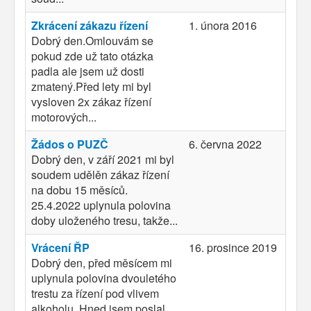
Zkrácení zákazu řízení
1. února 2016
Dobrý den.Omlouvám se
pokud zde už tato otázka
padla ale jsem už dosti
zmatený.Před lety mi byl
vysloven 2x zákaz řízení
motorových...
Žádos o PUZČ
6. června 2022
Dobrý den, v září 2021 mi byl
soudem udělěn zákaz řízení
na dobu 15 měsíců.
25.4.2022 uplynula polovina
doby uloženého tresu, takže...
Vrácení ŘP
16. prosince 2019
Dobrý den, před měsícem mi
uplynula polovina dvouletého
trestu za řízení pod vlivem
alkoholu. Hned jsem poslal