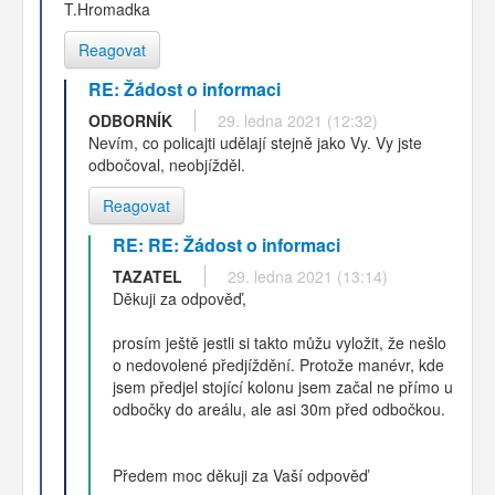
T.Hromadka
Reagovat
RE: Žádost o informaci
ODBORNÍK
29. ledna 2021 (12:32)
Nevím, co policajti udělají stejně jako Vy. Vy jste
odbočoval, neobjížděl.
Reagovat
RE: RE: Žádost o informaci
TAZATEL
29. ledna 2021 (13:14)
Děkuji za odpověď,
prosím ještě jestli si takto můžu vyložit, že nešlo
o nedovolené předjíždění. Protože manévr, kde
jsem předjel stojící kolonu jsem začal ne přímo u
odbočky do areálu, ale asi 30m před odbočkou.
Předem moc děkuji za Vaší odpověď