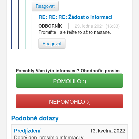
Reagovat
RE: RE: RE: Žádost o informaci
ODBORNÍK
29. ledna 2021 (16:33)
Promiňte , ale řešte to až to nastane.
Reagovat
Pomohly Vám tyto informace? Ohodnoťte prosím...
POMOHLO :)
NEPOMOHLO :(
Podobné dotazy
Předjíždení
13. května 2022
Dobrý den, prosím o informaci v