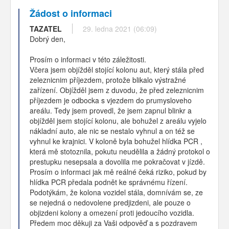
Žádost o informaci
TAZATEL
29. ledna 2021 (06:09)
Dobrý den,
Prosím o informaci v této záležitosti.
Včera jsem objížděl stojící kolonu aut, který stála před
zeleznicnim příjezdem, protože blikalo výstražné
zařízení. Objížděl jsem z duvodu, že před zeleznicnim
příjezdem je odbocka s vjezdem do prumysloveho
areálu. Tedy jsem provedl, že jsem zapnul blinkr a
objížděl jsem stojící kolonu, ale bohužel z areálu vyjelo
nákladní auto, ale nic se nestalo vyhnul a on též se
vyhnul ke krajnici. V koloně byla bohužel hlídka PCR ,
která mě stotoznila, pokutu neudělila a žádný protokol o
prestupku nesepsala a dovolila me pokračovat v jízdě.
Prosím o informaci jak mě reálné čeká riziko, pokud by
hlídka PCR předala podnět ke správnému řízení.
Podotýkám, že kolona vozidel stála, domnívám se, ze
se nejedná o nedovolene predjizdeni, ale pouze o
objizdeni kolony a omezení proti jedoucího vozidla.
Předem moc děkuji za Vaši odpověď a s pozdravem