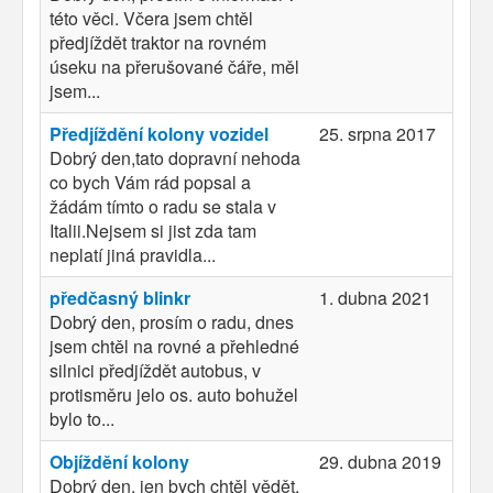
této věci. Včera jsem chtěl
předjíždět traktor na rovném
úseku na přerušované čáře, měl
jsem...
Předjíždění kolony vozidel
25. srpna 2017
Dobrý den,tato dopravní nehoda
co bych Vám rád popsal a
žádám tímto o radu se stala v
Italii.Nejsem si jist zda tam
neplatí jiná pravidla...
předčasný blinkr
1. dubna 2021
Dobrý den, prosím o radu, dnes
jsem chtěl na rovné a přehledné
silnici předjíždět autobus, v
protisměru jelo os. auto bohužel
bylo to...
Objíždění kolony
29. dubna 2019
Dobrý den, jen bych chtěl vědět,