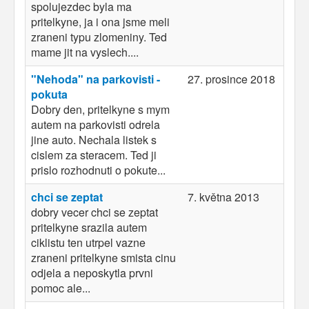
spolujezdec byla ma
pritelkyne, ja i ona jsme meli
zraneni typu zlomeniny. Ted
mame jit na vyslech....
"Nehoda" na parkovisti -
27. prosince 2018
pokuta
Dobry den, pritelkyne s mym
autem na parkovisti odrela
jine auto. Nechala listek s
cislem za steracem. Ted ji
prislo rozhodnuti o pokute...
chci se zeptat
7. května 2013
dobry vecer chci se zeptat
pritelkyne srazila autem
ciklistu ten utrpel vazne
zraneni pritelkyne smista cinu
odjela a neposkytla prvni
pomoc ale...