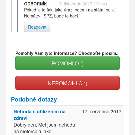
ODBORNÍK
7. listopadu 2017 (19:14)
Pokud je to fakt jako úraz, potom na státní policii.
Nemáte-li SPZ, bude to horší
Reagovat
Pomohly Vám tyto informace? Ohodnoťte prosím...
POMOHLO :)
NEPOMOHLO :(
Podobné dotazy
Nehoda s ublizenim na
17. července 2017
zdravi
Dobry den, Mel jsem nehodu
na motorce a jako