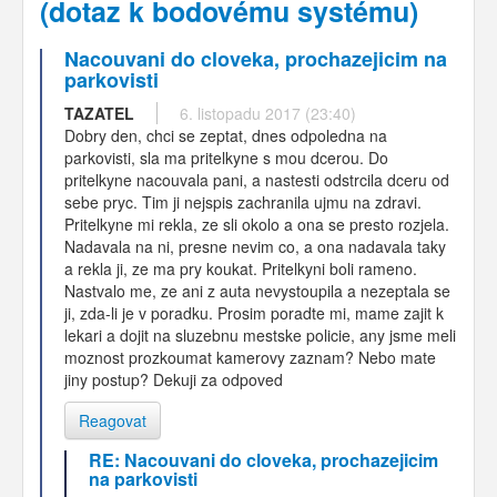
(dotaz k bodovému systému)
Nacouvani do cloveka, prochazejicim na
parkovisti
TAZATEL
6. listopadu 2017 (23:40)
Dobry den, chci se zeptat, dnes odpoledna na
parkovisti, sla ma pritelkyne s mou dcerou. Do
pritelkyne nacouvala pani, a nastesti odstrcila dceru od
sebe pryc. Tim ji nejspis zachranila ujmu na zdravi.
Pritelkyne mi rekla, ze sli okolo a ona se presto rozjela.
Nadavala na ni, presne nevim co, a ona nadavala taky
a rekla ji, ze ma pry koukat. Pritelkyni boli rameno.
Nastvalo me, ze ani z auta nevystoupila a nezeptala se
ji, zda-li je v poradku. Prosim poradte mi, mame zajit k
lekari a dojit na sluzebnu mestske policie, any jsme meli
moznost prozkoumat kamerovy zaznam? Nebo mate
jiny postup? Dekuji za odpoved
Reagovat
RE: Nacouvani do cloveka, prochazejicim
na parkovisti