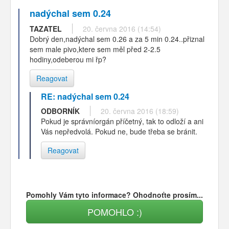
nadýchal sem 0.24
TAZATEL
20. června 2016 (14:54)
Dobrý den,nadýchal sem 0.26 a za 5 min 0.24..přiznal
sem male pivo,ktere sem měl před 2-2.5
hodiny,odeberou mi řp?
Reagovat
RE: nadýchal sem 0.24
ODBORNÍK
20. června 2016 (18:59)
Pokud je správníorgán příčetný, tak to odloží a ani
Vás nepředvolá. Pokud ne, bude třeba se bránit.
Reagovat
Pomohly Vám tyto informace? Ohodnoťte prosím...
POMOHLO :)