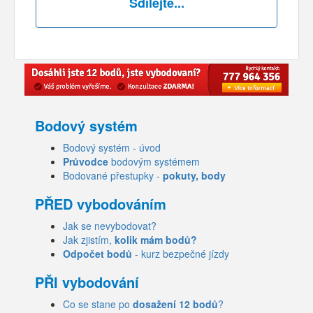
Sdílejte...
Bodový systém
Bodový systém - úvod
Průvodce
bodovým systémem
Bodované přestupky -
pokuty, body
PŘED vybodováním
Jak se nevybodovat?
Jak zjistím,
kolik mám bodů?
Odpočet bodů
- kurz bezpečné jízdy
PŘI vybodování
Co se stane po
dosažení 12 bodů
?