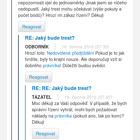
nepozornosti vjel do jednosměrky Jinak jsem se ničeho
nedopustil. Jaký trest mohu očekávat (výše pokuty a
počet bodů)? Hrozí mi zákaz řízení? Děkuji
Reagovat
RE: Jaký bude trest?
ODBORNÍK
19. června 2016 (07:35)
Hrozí toto:
Nedovolené předjíždění
Pokud je to jak
tvrdíte, byly to krajní nouze. Ale doporučuji vzít si
dobrého
právníka
! Důležití budou svědci.
Reagovat
RE: RE: Jaký bude trest?
TAZATEL
19. června 2016 (07:45)
Moc děkuji za Vaší odpověď. V případě, že bych
správní řízení vyhrál, mohl bych požadovat
náklady na
právníka
(pokud ano, tak po kom)?
Děkuji
Reagovat