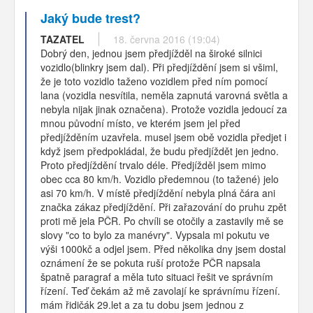
Jaký bude trest?
TAZATEL
18. června 2016 (19:04)
Dobrý den, jednou jsem předjížděl na široké silnici
vozidlo(blinkry jsem dal). Při předjíždění jsem si všiml,
že je toto vozidlo taženo vozidlem před ním pomocí
lana (vozidla nesvítila, neměla zapnutá varovná světla a
nebyla nijak jinak označena). Protože vozidla jedoucí za
mnou původní místo, ve kterém jsem jel před
předjížděním uzavřela. musel jsem obě vozidla předjet i
když jsem předpokládal, že budu předjíždět jen jedno.
Proto předjíždění trvalo déle. Předjížděl jsem mimo
obec cca 80 km/h. Vozidlo předemnou (to tažené) jelo
asi 70 km/h. V místě předjíždění nebyla plná čára ani
značka zákaz předjíždění. Při zařazování do pruhu zpět
proti mě jela PČR. Po chvíli se otočily a zastavily mě se
slovy "co to bylo za manévry". Vypsala mi pokutu ve
výši 1000kč a odjel jsem. Před několika dny jsem dostal
oznámení že se pokuta ruší protože PČR napsala
špatně paragraf a měla tuto situaci řešit ve správním
řízení. Teď čekám až mě zavolají ke správnímu řízení.
mám řidičák 29.let a za tu dobu jsem jednou z