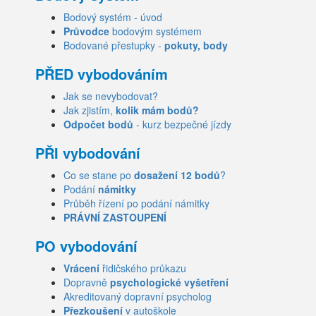
Bodový systém - úvod
Průvodce
bodovým systémem
Bodované přestupky -
pokuty, body
PŘED vybodováním
Jak se nevybodovat?
Jak zjistím,
kolik mám bodů?
Odpočet bodů
- kurz bezpečné jízdy
PŘI vybodování
Co se stane po
dosažení 12 bodů
?
Podání
námitky
Průběh řízení po podání námitky
PRÁVNÍ ZASTOUPENÍ
PO vybodování
Vrácení
řidičského průkazu
Dopravně
psychologické vyšetření
Akreditovaný dopravní psycholog
Přezkoušení
v autoškole