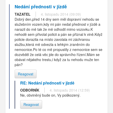
Nedání přednosti v jízdě
TAZATEL
4. listopadu 2014 (09:09)
Dobrý den,před 14 dny sem měl dopravní nehodu se
služebním vozem,kdy mi pán nedal přednost v jízdě a
narazil do mě tak že mě odhodil mimo vozovku.K
nehodě sem přivolal policii a pán se přiznal k vině.Když
policie dorazila na místo zavolala mi záchranou
službu,která mě odvezla s lehkým zraněním do
nemocnice.Po té co mě propustily z nemocnice sem se
dozvěděl že celá věc jde do správního řízení.Mám se
obávat nějakého trestu,i když za tu nehodu muže ten
pán?
Reagovat
RE: Nedání přednosti v jízdě
ODBORNÍK
4. listopadu 2014 (12:59)
Ne, obviněný bude on, Vy poškozený.
Reagovat