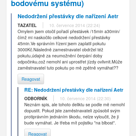
bodovému systému)
Nedodržení přestávky dle nařízení Aetr
TAZATEL
10. července 2014 (22:24)
Omylem jsem otočil pořadí přestávek /15min a30min/
čímž mi naskočilo celkové nedodržení přestávky
45min.Ve správním řízeni jsem zaplatil pokutu
3000Kč.Následně zamestnavatel obdržel též
pokutu,údajně za neumožnění čerpání doby
odpočinku,což nemohl ani uprostřet jízdy ovlivnit.Může
zaměstnavatel tuto pokutu po mě zpětně vymáhat??
Reagovat
RE: Nedodržení přestávky dle nařízení Aetr
ODBORNÍK
10. července 2014 (22:30)
Neznám spis, ale tohoto deliktu se podle mě nemohl
dopustit. Pokud jste zaměstnavateli způsobil svým
protiprávním jednáním škodu, nelze vyloučit, že ji
bude vymáhat. Je třeba mít pojistku "na blbost".
Reagovat