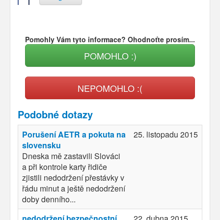
Pomohly Vám tyto informace? Ohodnoťte prosím...
POMOHLO :)
NEPOMOHLO :(
Podobné dotazy
Porušení AETR a pokuta na
25. listopadu 2015
slovensku
Dneska mě zastavili Slováci
a při kontrole karty řidiče
zjistili nedodržení přestávky v
řádu minut a ještě nedodržení
doby denního...
nedodržení bezpečnostní
22. dubna 2015