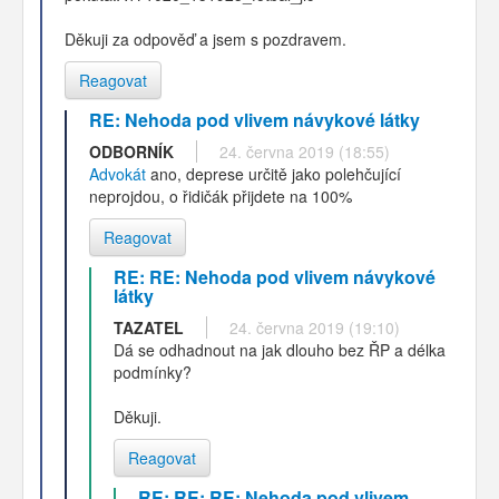
Děkuji za odpověď a jsem s pozdravem.
Reagovat
RE: Nehoda pod vlivem návykové látky
ODBORNÍK
24. června 2019 (18:55)
Advokát
ano, deprese určitě jako polehčující
neprojdou, o řidičák přijdete na 100%
Reagovat
RE: RE: Nehoda pod vlivem návykové
látky
TAZATEL
24. června 2019 (19:10)
Dá se odhadnout na jak dlouho bez ŘP a délka
podmínky?
Děkuji.
Reagovat
RE: RE: RE: Nehoda pod vlivem