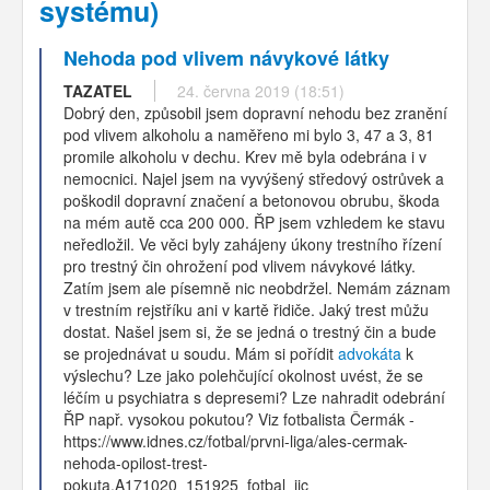
systému)
Nehoda pod vlivem návykové látky
TAZATEL
24. června 2019 (18:51)
Dobrý den, způsobil jsem dopravní nehodu bez zranění
pod vlivem alkoholu a naměřeno mi bylo 3, 47 a 3, 81
promile alkoholu v dechu. Krev mě byla odebrána i v
nemocnici. Najel jsem na vyvýšený středový ostrůvek a
poškodil dopravní značení a betonovou obrubu, škoda
na mém autě cca 200 000. ŘP jsem vzhledem ke stavu
neředložil. Ve věci byly zahájeny úkony trestního řízení
pro trestný čin ohrožení pod vlivem návykové látky.
Zatím jsem ale písemně nic neobdržel. Nemám záznam
v trestním rejstříku ani v kartě řidiče. Jaký trest můžu
dostat. Našel jsem si, že se jedná o trestný čin a bude
se projednávat u soudu. Mám si pořídit
advokáta
k
výslechu? Lze jako polehčující okolnost uvést, že se
léčím u psychiatra s depresemi? Lze nahradit odebrání
ŘP např. vysokou pokutou? Viz fotbalista Čermák -
https://www.idnes.cz/fotbal/prvni-liga/ales-cermak-
nehoda-opilost-trest-
pokuta.A171020_151925_fotbal_jic