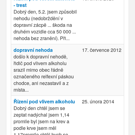
- trest
Dobrý den, 5.2. jsem způsobil
nehodu (nedobrždění v
dopravní zácpě ... škoda na
druhém vozidle cca 50 000 ...
nehoda bez zranění). Při...
dopravní nehoda
17. července 2012
došlo k dopravní nehodě,
řidič pod vlivem alkoholu
srazil mimo obec řádně
označeného relfexní páskou
chodce, ani nezastavil a z
místa...
Řízení pod vlivem alkoholu
25. února 2014
Dobrý den chtěl jsem se
zeptat nadýchal jsem 1,14
promile byl jsem na krev a
podle krve jsem měl
1,17promile chtěl bych se