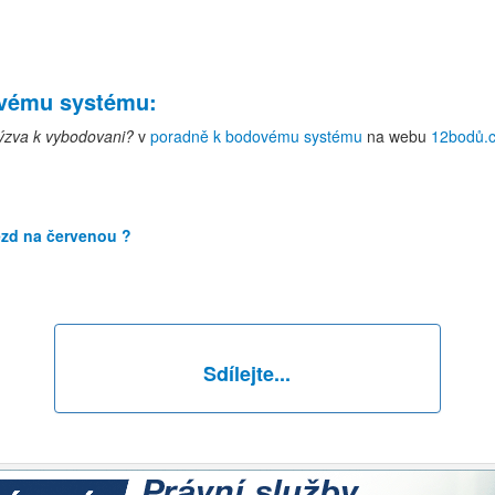
ovému systému
:
zva k vybodovani?
v
poradně k bodovému systému
na webu
12bodů.
jezd na červenou ?
Sdílejte...