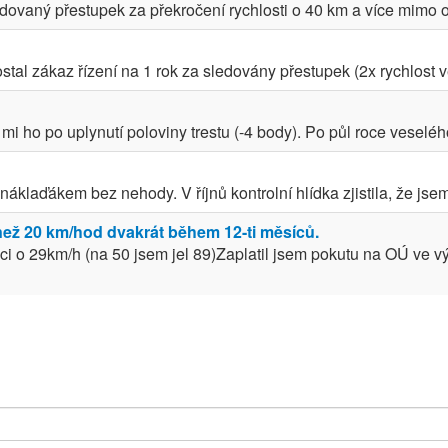
ovaný přestupek za překročení rychlosti o 40 km a více mimo ob
stal zákaz řízení na 1 rok za sledovány přestupek (2x rychlost ve
mi ho po uplynutí poloviny trestu (-4 body). Po půl roce veselého
náklaďákem bez nehody. V říjnů kontrolní hlídka zjistila, že jsem
 než 20 km/hod dvakrát během 12-ti měsíců.
ci o 29km/h (na 50 jsem jel 89)Zaplatil jsem pokutu na OÚ ve v