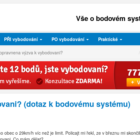
Vše o bodovém syst
PŘI
vybodování
PO
vybodování
Praktické
opravnena výzva k vybodovani?
vani? (dotaz k bodovému systému)
 obec o 29km/h víc než je limit. Policajt mi řekl, ze v březnu mi sko
dovani. Co mám dělat?