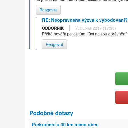
Reagovat
RE: Neopravnena výzva k vybodovani?
ODBORNÍK
7. dubna 2017 (17:36)
Příště nevěřit policajtům! Oni nejsou oprávnění
Reagovat
Podobné dotazy
Překročení o 40 km mimo obec