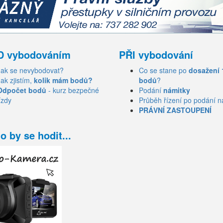
D vybodováním
PŘI vybodování
Jak se nevybodovat?
Co se stane po
dosažení 
Jak zjistím,
kolik mám bodů?
bodů
?
Odpočet bodů
- kurz bezpečné
Podání
námitky
ízdy
Průběh řízení po podání n
PRÁVNÍ ZASTOUPENÍ
o by se hodit...