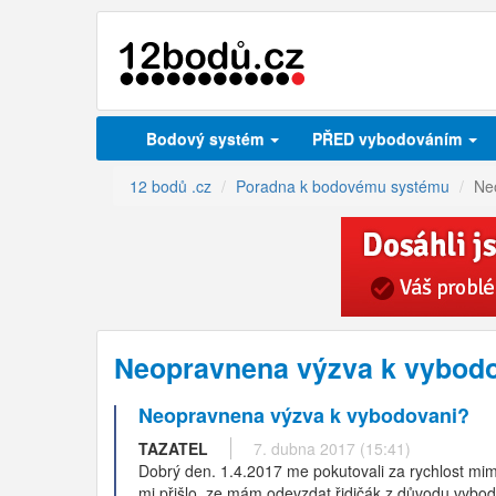
Bodový systém
PŘED vybodováním
12 bodů .cz
Poradna k bodovému systému
Ne
Neopravnena výzva k vybodo
Neopravnena výzva k vybodovani?
TAZATEL
7. dubna 2017 (15:41)
Dobrý den. 1.4.2017 me pokutovali za rychlost mimo
mi přišlo, ze mám odevzdat řidičák z důvodu vybo