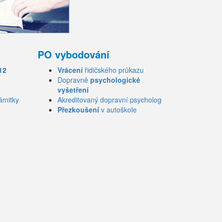
PO vybodování
12
Vrácení
řidičského průkazu
Dopravně
psychologické
vyšetření
ámitky
Akreditovaný dopravní psycholog
Přezkoušení
v autoškole