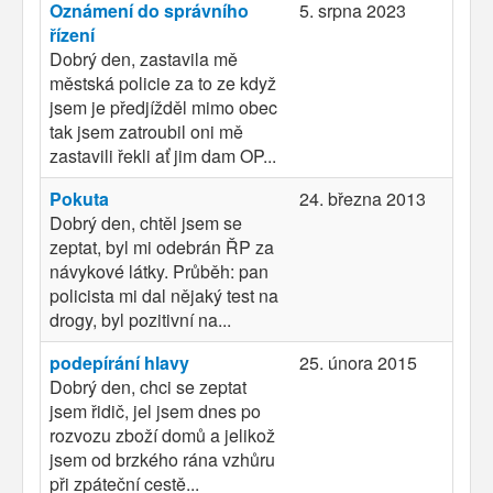
Oznámení do správního
5. srpna 2023
řízení
Dobrý den, zastavila mě
městská policie za to ze když
jsem je předjížděl mimo obec
tak jsem zatroubil oni mě
zastavili řekli ať jim dam OP...
Pokuta
24. března 2013
Dobrý den, chtěl jsem se
zeptat, byl mi odebrán ŘP za
návykové látky. Průběh: pan
policista mi dal nějaký test na
drogy, byl pozitivní na...
podepírání hlavy
25. února 2015
Dobrý den, chci se zeptat
jsem řidič, jel jsem dnes po
rozvozu zboží domů a jelikož
jsem od brzkého rána vzhůru
při zpáteční cestě...