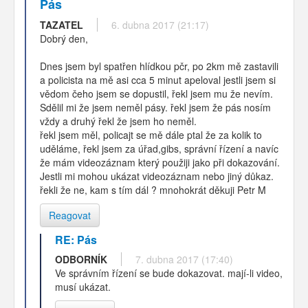
Pás
TAZATEL
6. dubna 2017 (21:17)
Dobrý den,
Dnes jsem byl spatřen hlídkou pčr, po 2km mě zastavili
a policista na mě asi cca 5 minut apeloval jestli jsem si
vědom čeho jsem se dopustil, řekl jsem mu že nevím.
Sdělil mi že jsem neměl pásy. řekl jsem že pás nosím
vždy a druhý řekl že jsem ho neměl.
řekl jsem měl, policajt se mě dále ptal že za kolik to
uděláme, řekl jsem za úřad,gibs, správní řízení a navíc
že mám videozáznam který použiji jako při dokazování.
Jestli mi mohou ukázat videozáznam nebo jiný důkaz.
řekli že ne, kam s tím dál ? mnohokrát děkuji Petr M
Reagovat
RE: Pás
ODBORNÍK
7. dubna 2017 (17:40)
Ve správním řízení se bude dokazovat. mají-li video,
musí ukázat.