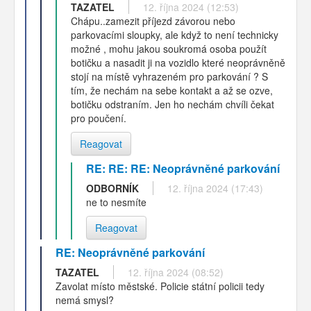
TAZATEL
12. října 2024 (12:53)
Chápu..zamezit příjezd závorou nebo
parkovacími sloupky, ale když to není technicky
možné , mohu jakou soukromá osoba použít
botičku a nasadit ji na vozidlo které neoprávněně
stojí na místě vyhrazeném pro parkování ? S
tím, že nechám na sebe kontakt a až se ozve,
botičku odstraním. Jen ho nechám chvíli čekat
pro poučení.
Reagovat
RE: RE: RE: Neoprávněné parkování
ODBORNÍK
12. října 2024 (17:43)
ne to nesmíte
Reagovat
RE: Neoprávněné parkování
TAZATEL
12. října 2024 (08:52)
Zavolat místo městské. Policie státní policii tedy
nemá smysl?