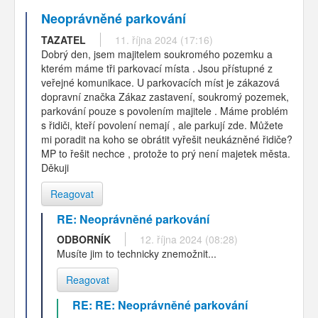
Neoprávněné parkování
TAZATEL
11. října 2024 (17:16)
Dobrý den, jsem majitelem soukromého pozemku a
kterém máme tři parkovací místa . Jsou přístupné z
veřejné komunikace. U parkovacích míst je zákazová
dopravní značka Zákaz zastavení, soukromý pozemek,
parkování pouze s povolením majitele . Máme problém
s řidiči, kteří povolení nemají , ale parkují zde. Můžete
mi poradit na koho se obrátit vyřešit neukázněné řidiče?
MP to řešit nechce , protože to prý není majetek města.
Děkuji
Reagovat
RE: Neoprávněné parkování
ODBORNÍK
12. října 2024 (08:28)
Musíte jim to technicky znemožnit...
Reagovat
RE: RE: Neoprávněné parkování