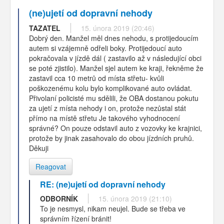
(ne)ujetí od dopravní nehody
TAZATEL
15. února 2019 (20:46)
Dobrý den. Manžel měl dnes nehodu, s protijedoucím
autem si vzájemně odřeli boky. Protijedoucí auto
pokračovala v jízdě dál ( zastavilo až v následující obci
se poté zjistilo). Manžel sjel autem ke kraji, řekněme že
zastavil cca 10 metrů od místa střetu- kvůli
poškozenému kolu bylo komplikované auto ovládat.
Přivolaní policisté mu sdělili, že OBA dostanou pokutu
za ujetí z místa nehody i on, protože nezůstal stát
přímo na místě střetu Je takového vyhodnocení
správné? On pouze odstavil auto z vozovky ke krajnici,
protože by jinak zasahovalo do obou jízdních pruhů.
Děkuji
Reagovat
RE: (ne)ujetí od dopravní nehody
ODBORNÍK
15. února 2019 (21:10)
To je nesmysl, nikam neujel. Bude se třeba ve
správním řízení bránit!