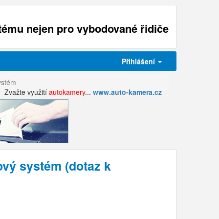
ému nejen pro vybodované řidiče
Přihlášení
ystém
Zvažte využití
autokamery
...
www.auto-kamera.cz
 systém (dotaz k