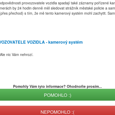
ní odpovědnosti provozovatele vozidla spadají také záznamy pořízené 
amerách by 24 hodin denně měl sledovat strážník městské policie a s
(přes přechod) s tím, že mě tento kamerový systém mohl zachytit. Sam
OZOVATELE VOZIDLA - kamerový systém
 Ale nic Vám nehrozí.
Pomohly Vám tyto informace? Ohodnoťte prosím...
POMOHLO :)
NEPOMOHLO :(