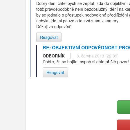
Dobrý den, chtěl bych se zeptat, zda do objektiv
totiž pravděpodobně není bezobslužný, dění na k
by se jednalo o přestupek nedovolené předjíždění 
nebyla, jde mi pouze o ten záznam z kamery.
Děkuji za odpověď
Reagovat
RE: OBJEKTIVNÍ ODPOVĚDNOST PROV
ODBORNÍK
8. června 2013 (22:39)
Dobře, že se bojíte, aspoň si dáte příště pozor!
Reagovat