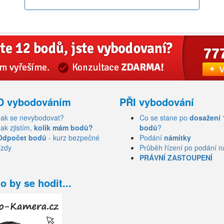
D vybodováním
PŘI vybodování
Jak se nevybodovat?
Co se stane po
dosažení 
Jak zjistím,
kolik mám bodů?
bodů
?
Odpočet bodů
- kurz bezpečné
Podání
námitky
ízdy
Průběh řízení po podání n
PRÁVNÍ ZASTOUPENÍ
o by se hodit...