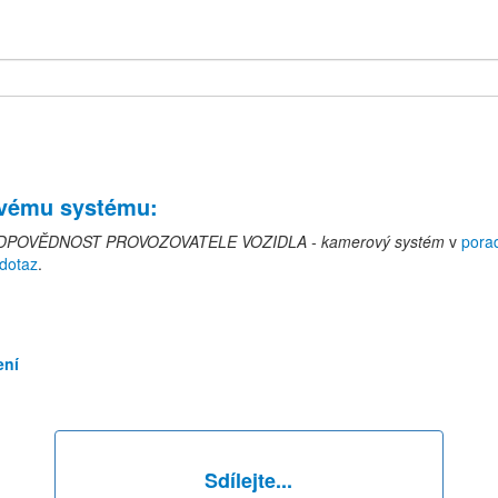
ovému systému
:
DPOVĚDNOST PROVOZOVATELE VOZIDLA - kamerový systém
v
pora
 dotaz
.
ení
Sdílejte...