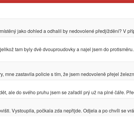
místěný jako dohled a odhalil by nedovolené předjíždění? V příp
jelikož tam byly dvě dvouproudovky a najel jsem do protisměru.
y, mne zastavila policie s tím, že jsem nedovoleně přejel železni
t, ale do svého pruhu jsem se zařadil prý už na plné čáře. Před
išti. Vystoupila, počkala zda nepřijde. Odjela a po chvíli se vrá