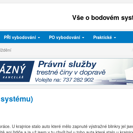
Vše o bodovém syst
PŘI
vybodování
PO
vybodování
Praktické
íždění
 systému)
ráce. U krajnice stalo auto které mělo zapnuté výstražné blinkry jel js
tě ani řidiče a ja už jsem v tu chvíli byl u toho auta které stalo u krajni