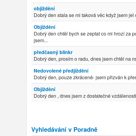
objíždění
Dobrý den stala se mi taková věc když jsem jel 
Objíždění
Dobrý den chtěl bych se zeptat co mi hrozí za po
jsem...
předčasný blinkr
Dobrý den, prosím o radu, dnes jsem chtěl na rov
Nedovolené předjíždění
Dobrý den, pouze zkráceně- jsem přizván k přes
Objíždění
Dobrý den , dnes jsem z dostatečné vzdálenosti v
Vyhledávání v Poradně