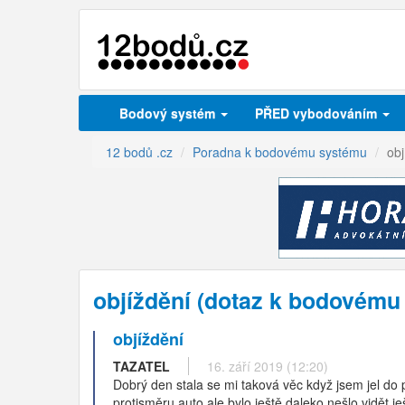
Bodový systém
PŘED vybodováním
12 bodů .cz
Poradna k bodovému systému
obj
objíždění (dotaz k bodovému
objíždění
TAZATEL
16. září 2019 (12:20)
Dobrý den stala se mi taková věc když jsem jel do p
protisměru auto ale bylo ještě daleko nešlo vidět ješ