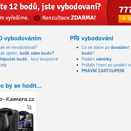
D vybodováním
PŘI vybodování
Jak se nevybodovat?
Co se stane po
dosažení 
Jak zjistím,
kolik mám bodů?
bodů
?
Odpočet bodů
- kurz bezpečné
Podání
námitky
ízdy
Průběh řízení po podání n
PRÁVNÍ ZASTOUPENÍ
o by se hodit...