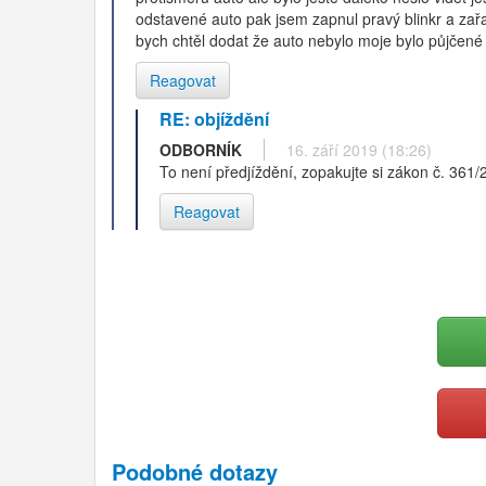
odstavené auto pak jsem zapnul pravý blinkr a zařa
bych chtěl dodat že auto nebylo moje bylo půjčené
Reagovat
RE: objíždění
ODBORNÍK
16. září 2019 (18:26)
To není předjíždění, zopakujte si zákon č. 361/
Reagovat
Podobné dotazy