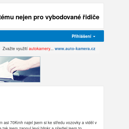
ému nejen pro vybodované řidiče
Přihlášení
Zvažte využití
autokamery
...
www.auto-kamera.cz
em asi 70Kmh najel jsem si ke středu vozovky a viděl v
ce tak jsem zapnul levý blinkr a předjel jsem to