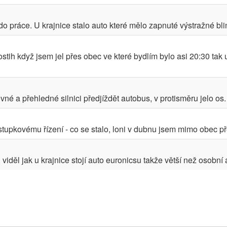
do práce. U krajnice stalo auto které mělo zapnuté výstražné bli
stih když jsem jel přes obec ve které bydlím bylo asi 20:30 tak u
né a přehledné silnici předjíždět autobus, v protisměru jelo os. 
tupkovému řízení - co se stalo, loni v dubnu jsem mimo obec pře
iděl jak u krajnice stojí auto euronicsu takže větší než osobní 