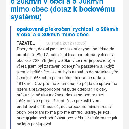
o 20km/h v obci a o 30km/h
mimo obec (dotaz k bodovému
systému)
opakované překročení rychlosti o 20km/h
v obci a o 30km/h mimo obec
TAZATEL
3. srpna 2012 (10:35)
Dobrý den, dostal jsem se vlastní chybou poněkud do
problémů. Před 2 měsíci mi byla nameřena rychlost v
obci cca 72km/h (tedy o 20km více než je povoleno) a
včera jsem byl zastaven policejním passatem a i když
jsem jel ještě více, tak mi bylo napsáno do protokolu, že
jsem jel 166km/h a po odečtení tolerance radaru
161km/h. Což pro mě znamená, že půjdu do správního
řízení a pravděpodobně mi bude odebrán řidičský
průkaz. je nějaká možnost dostat se pod hranici
160km/h ve správní řízení. či se pokusit řízení
protahovat o 10měsíců, než propadne minulý trest v
obci? odebrání řp má pro mě smrtící účinky, jelikož
pracuji jako obchodní zástupce. děkuji za informace jak
nejlépe postupovat