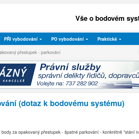
Vše o bodovém syst
PŘI
vybodování
PO
vybodování
Praktické
akovaný přestupek - parkování
ování (dotaz k bodovému systému)
t body za opakovaný přestupek - špatné parkování - konkrétně "stání n