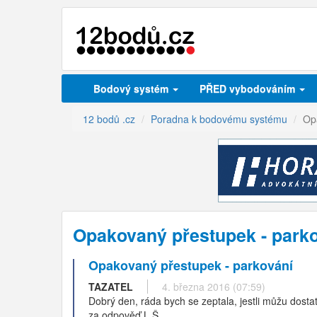
Bodový systém
PŘED vybodováním
12 bodů .cz
Poradna k bodovému systému
Op
Opakovaný přestupek - park
Opakovaný přestupek - parkování
TAZATEL
4. března 2016 (07:59)
Dobrý den, ráda bych se zeptala, jestli můžu dosta
za odpověď L.Š.