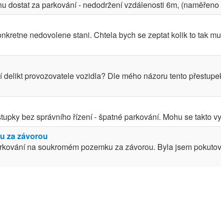
u dostat za parkování - nedodržení vzdálenosti 6m, (naměřeno 4
kretne nedovolene stani. Chtela bych se zeptat kolik to tak muze
 delikt provozovatele vozidla? Dle mého názoru tento přestupek
upky bez správního řízení - špatné parkování. Mohu se takto 
u za závorou
parkování na soukromém pozemku za závorou. Byla jsem pokutov