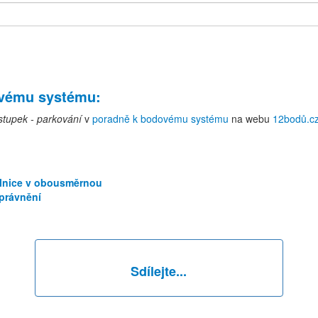
ovému systému
:
tupek - parkování
v
poradně k bodovému systému
na webu
12bodů.c
lnice v obousměrnou
oprávnění
Sdílejte...