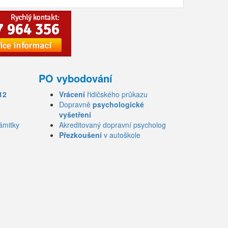
PO vybodování
12
Vrácení
řidičského průkazu
Dopravně
psychologické
vyšetření
ámitky
Akreditovaný dopravní psycholog
Přezkoušení
v autoškole