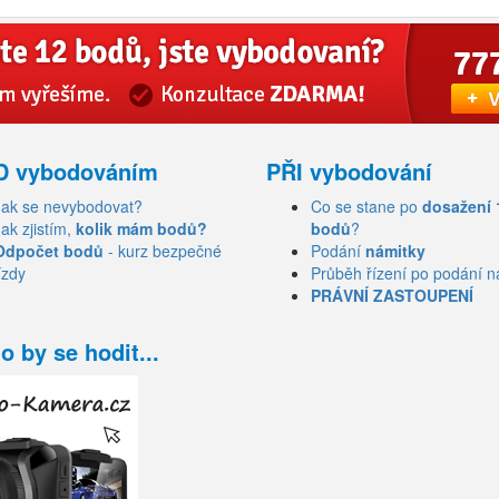
D vybodováním
PŘI vybodování
Jak se nevybodovat?
Co se stane po
dosažení 
Jak zjistím,
kolik mám bodů?
bodů
?
Odpočet bodů
- kurz bezpečné
Podání
námitky
ízdy
Průběh řízení po podání n
PRÁVNÍ ZASTOUPENÍ
o by se hodit...