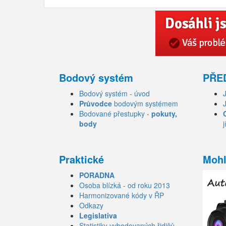
Bodový systém
PŘE
Bodový systém - úvod
Průvodce
bodovým systémem
Bodované přestupky -
pokuty,
body
j
Praktické
Mohl
PORADNA
Osoba blízká - od roku 2013
Harmonizované kódy v ŘP
Odkazy
Legislativa
Statistiky vybodovaných řidičů