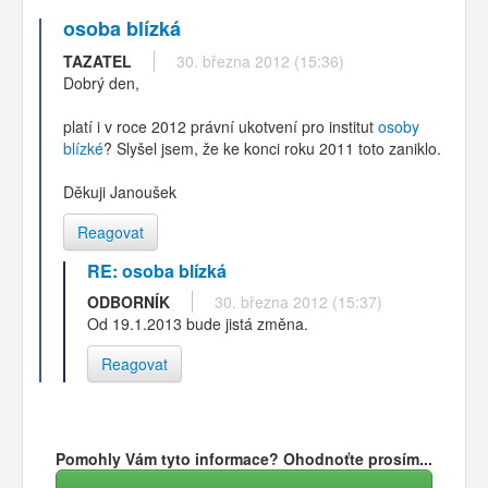
osoba blízká
TAZATEL
30. března 2012 (15:36)
Dobrý den,
platí i v roce 2012 právní ukotvení pro institut
osoby
blízké
? Slyšel jsem, že ke konci roku 2011 toto zaniklo.
Děkuji Janoušek
Reagovat
RE: osoba blízká
ODBORNÍK
30. března 2012 (15:37)
Od 19.1.2013 bude jistá změna.
Reagovat
Pomohly Vám tyto informace? Ohodnoťte prosím...