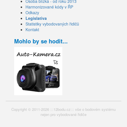
Osoba blízká - od roku 2013
Harmonizované kódy v ŘP
Odkazy
Legislativa
Statistiky vybodovaných řidičů
Kontakt
Mohlo by se hodit...
Copyright © 2011-2026 :::12bodu.cz::: vše o bodovém systému
nejen pro vybodované řidiče