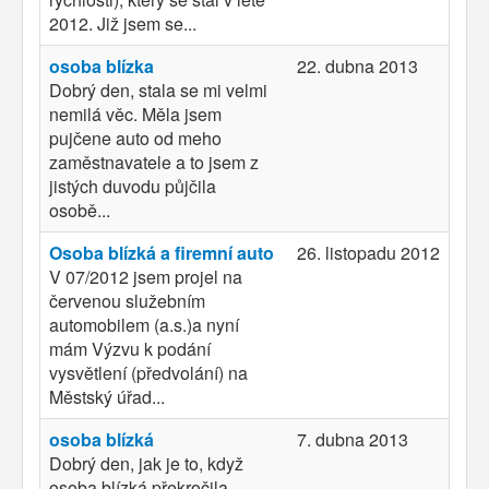
2012. Již jsem se...
osoba blízka
22. dubna 2013
Dobrý den, stala se mi velmi
nemilá věc. Měla jsem
pujčene auto od meho
zaměstnavatele a to jsem z
jistých duvodu půjčila
osobě...
Osoba blízká a firemní auto
26. listopadu 2012
V 07/2012 jsem projel na
červenou služebním
automobilem (a.s.)a nyní
mám Výzvu k podání
vysvětlení (předvolání) na
Městský úřad...
osoba blízká
7. dubna 2013
Dobrý den, jak je to, když
osoba blízká překročila