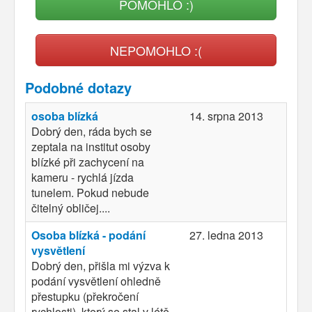
POMOHLO :)
NEPOMOHLO :(
Podobné dotazy
osoba blízká
14. srpna 2013
Dobrý den, ráda bych se
zeptala na institut osoby
blízké při zachycení na
kameru - rychlá jízda
tunelem. Pokud nebude
čitelný obličej....
Osoba blízká - podání
27. ledna 2013
vysvětlení
Dobrý den, přišla mi výzva k
podání vysvětlení ohledně
přestupku (překročení
rychlosti), který se stal v létě