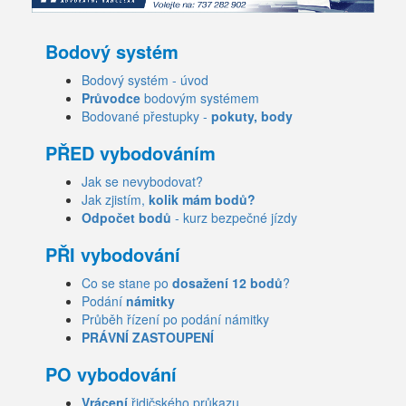
Bodový systém
Bodový systém - úvod
Průvodce
bodovým systémem
Bodované přestupky -
pokuty, body
PŘED vybodováním
Jak se nevybodovat?
Jak zjistím,
kolik mám bodů?
Odpočet bodů
- kurz bezpečné jízdy
PŘI vybodování
Co se stane po
dosažení 12 bodů
?
Podání
námitky
Průběh řízení po podání námitky
PRÁVNÍ ZASTOUPENÍ
PO vybodování
Vrácení
řidičského průkazu