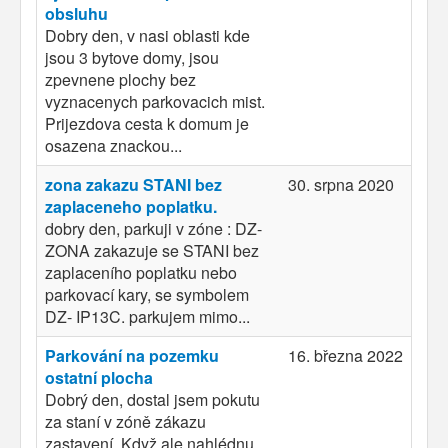
obsluhu
Dobry den, v nasi oblasti kde
jsou 3 bytove domy, jsou
zpevnene plochy bez
vyznacenych parkovacich mist.
Prijezdova cesta k domum je
osazena znackou...
zona zakazu STANI bez
30. srpna 2020
zaplaceneho poplatku.
dobry den, parkuji v zóne : DZ-
ZONA zakazuje se STANI bez
zaplaceního poplatku nebo
parkovací kary, se symbolem
DZ- IP13C. parkujem mimo...
Parkování na pozemku
16. března 2022
ostatní plocha
Dobrý den, dostal jsem pokutu
za staní v zóně zákazu
zastavení. Když ale nahlédnu