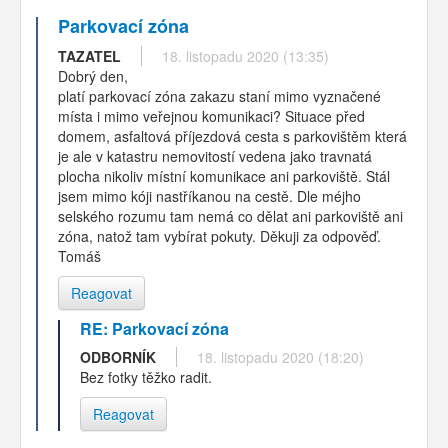
Parkovací zóna
TAZATEL
18. listopadu 2020 (13:35)
Dobrý den,
platí parkovací zóna zakazu staní mimo vyznačené
místa i mimo veřejnou komunikaci? Situace před
domem, asfaltová příjezdová cesta s parkovištěm která
je ale v katastru nemovitostí vedena jako travnatá
plocha nikoliv místní komunikace ani parkoviště. Stál
jsem mimo kóji nastříkanou na cestě. Dle méjho
selského rozumu tam nemá co dělat ani parkoviště ani
zóna, natož tam vybírat pokuty. Děkuji za odpověď.
Tomáš
Reagovat
RE: Parkovací zóna
ODBORNÍK
18. listopadu 2020 (18:20)
Bez fotky těžko radit.
Reagovat