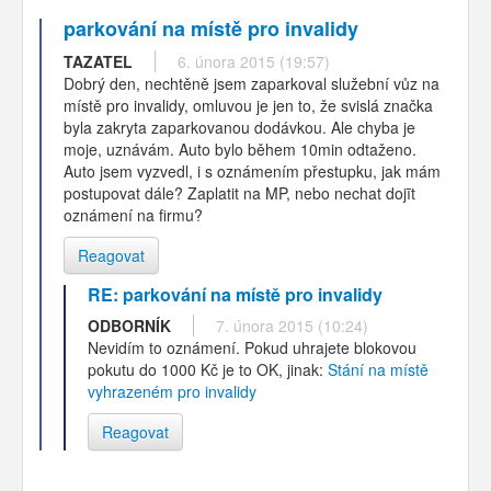
parkování na místě pro invalidy
TAZATEL
6. února 2015 (19:57)
Dobrý den, nechtěně jsem zaparkoval služební vůz na
místě pro invalidy, omluvou je jen to, že svislá značka
byla zakryta zaparkovanou dodávkou. Ale chyba je
moje, uznávám. Auto bylo během 10min odtaženo.
Auto jsem vyzvedl, i s oznámením přestupku, jak mám
postupovat dále? Zaplatit na MP, nebo nechat dojīt
oznámení na firmu?
Reagovat
RE: parkování na místě pro invalidy
ODBORNÍK
7. února 2015 (10:24)
Nevidím to oznámení. Pokud uhrajete blokovou
pokutu do 1000 Kč je to OK, jinak:
Stání na místě
vyhrazeném pro invalidy
Reagovat