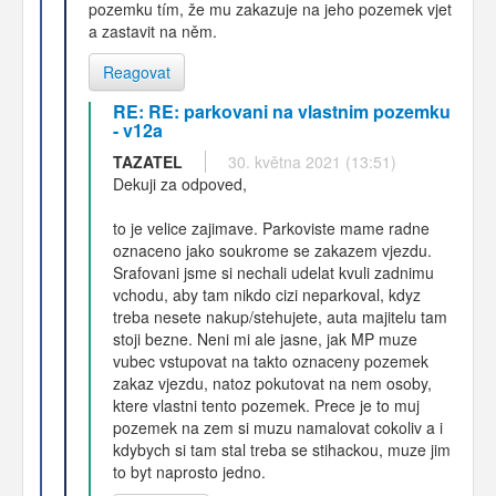
pozemku tím, že mu zakazuje na jeho pozemek vjet
a zastavit na něm.
Reagovat
RE: RE: parkovani na vlastnim pozemku
- v12a
TAZATEL
30. května 2021 (13:51)
Dekuji za odpoved,
to je velice zajimave. Parkoviste mame radne
oznaceno jako soukrome se zakazem vjezdu.
Srafovani jsme si nechali udelat kvuli zadnimu
vchodu, aby tam nikdo cizi neparkoval, kdyz
treba nesete nakup/stehujete, auta majitelu tam
stoji bezne. Neni mi ale jasne, jak MP muze
vubec vstupovat na takto oznaceny pozemek
zakaz vjezdu, natoz pokutovat na nem osoby,
ktere vlastni tento pozemek. Prece je to muj
pozemek na zem si muzu namalovat cokoliv a i
kdybych si tam stal treba se stihackou, muze jim
to byt naprosto jedno.