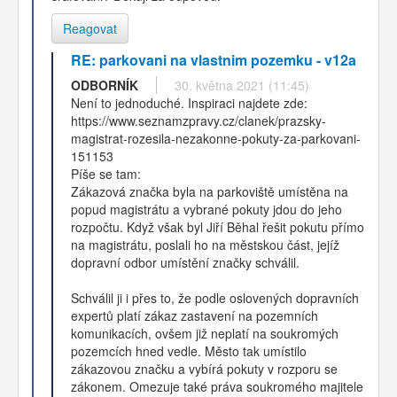
Reagovat
RE: parkovani na vlastnim pozemku - v12a
ODBORNÍK
30. května 2021 (11:45)
Není to jednoduché. Inspiraci najdete zde:
https://www.seznamzpravy.cz/clanek/prazsky-
magistrat-rozesila-nezakonne-pokuty-za-parkovani-
151153
Píše se tam:
Zákazová značka byla na parkoviště umístěna na
popud magistrátu a vybrané pokuty jdou do jeho
rozpočtu. Když však byl Jiří Běhal řešit pokutu přímo
na magistrátu, poslali ho na městskou část, jejíž
dopravní odbor umístění značky schválil.
Schválil ji i přes to, že podle oslovených dopravních
expertů platí zákaz zastavení na pozemních
komunikacích, ovšem již neplatí na soukromých
pozemcích hned vedle. Město tak umístilo
zákazovou značku a vybírá pokuty v rozporu se
zákonem. Omezuje také práva soukromého majitele