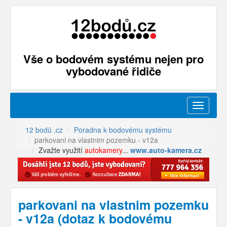
Vše o bodovém systému nejen pro
vybodované řidiče
Menu
12 bodů .cz
Poradna k bodovému systému
parkovani na vlastnim pozemku - v12a
Zvažte využití
autokamery
...
www.auto-kamera.cz
parkovani na vlastnim pozemku
- v12a (dotaz k bodovému