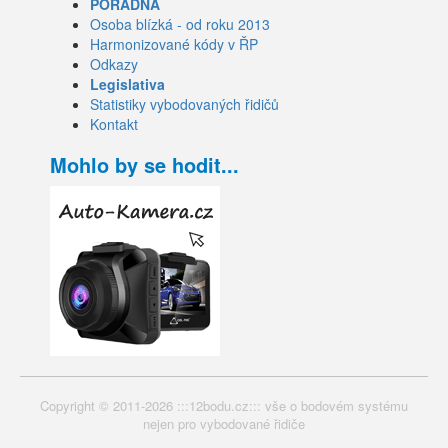
PORADNA
Osoba blízká - od roku 2013
Harmonizované kódy v ŘP
Odkazy
Legislativa
Statistiky vybodovaných řidičů
Kontakt
Mohlo by se hodit...
Copyright © 2011-2026 :::12bodu.cz::: vše o bodovém systému
nejen pro vybodované řidiče