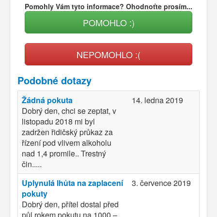
Pomohly Vám tyto informace? Ohodnoťte prosím...
POMOHLO :)
NEPOMOHLO :(
Podobné dotazy
Žádná pokuta
14. ledna 2019
Dobrý den, chci se zeptat, v
listopadu 2018 mi byl
zadržen řidičský průkaz za
řízení pod vlivem alkoholu
nad 1,4 promile.. Trestný
čin.....
Uplynulá lhůta na zaplacení
3. července 2019
pokuty
Dobrý den, přítel dostal před
půl rokem pokutu na 1000,–