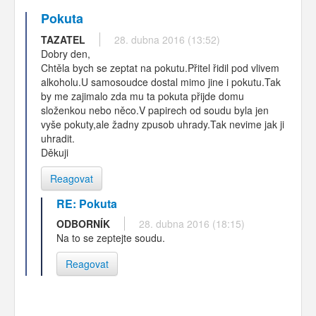
Pokuta
TAZATEL
28. dubna 2016 (13:52)
Dobry den,
Chtěla bych se zeptat na pokutu.Přitel řidil pod vlivem
alkoholu.U samosoudce dostal mimo jine i pokutu.Tak
by me zajimalo zda mu ta pokuta přijde domu
složenkou nebo něco.V papirech od soudu byla jen
vyše pokuty,ale žadny zpusob uhrady.Tak nevime jak ji
uhradit.
Děkuji
Reagovat
RE: Pokuta
ODBORNÍK
28. dubna 2016 (18:15)
Na to se zeptejte soudu.
Reagovat