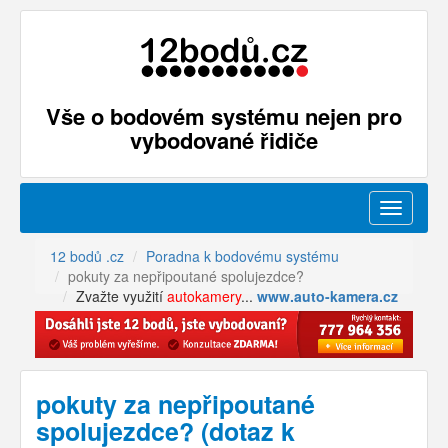
Vše o bodovém systému nejen pro
vybodované řidiče
Menu
12 bodů .cz
Poradna k bodovému systému
pokuty za nepřipoutané spolujezdce?
Zvažte využití
autokamery
...
www.auto-kamera.cz
pokuty za nepřipoutané
spolujezdce? (dotaz k