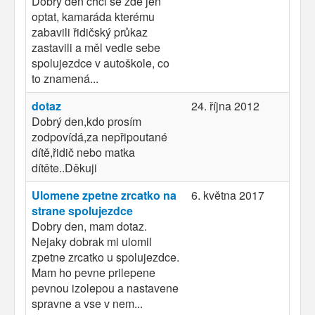
Dobrý den chci se zde jen
optat, kamaráda kterému
zabavili řidičský průkaz
zastavili a měl vedle sebe
spolujezdce v autoškole, co
to znamená...
dotaz
24. října 2012
Dobrý den,kdo prosím
zodpovídá,za nepřipoutané
dítě,řidič nebo matka
dítěte..Děkuji
Ulomene zpetne zrcatko na
6. května 2017
strane spolujezdce
Dobry den, mam dotaz.
Nejaky dobrak mi ulomil
zpetne zrcatko u spolujezdce.
Mam ho pevne prilepene
pevnou izolepou a nastavene
spravne a vse v nem...