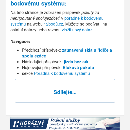
bodovému systému
:
Na této stránce je zobrazen příspěvek
pokuty za
nepřipoutané spolujezdce?
v
poradně k bodovému
systému
na webu
12bodů.cz
. Můžete se podívat i na
ostatní dotazy nebo rovnou
vložit nový dotaz
.
Navigace:
Předchozí příspěvek:
zatmavená skla u řidiče a
spolujezdce
Následující příspěvek:
jízda bez stk
Nejnovější příspěvek:
Bloková pokuta
sekce
Poradna k bodovému systému
Sdílejte...