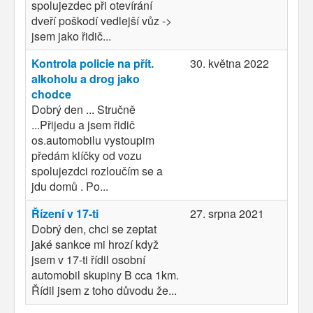
spolujezdec při otevírání
dveří poškodí vedlejší vůz ->
jsem jako řidič...
Kontrola policie na přít.
30. května 2022
alkoholu a drog jako
chodce
Dobrý den ... Stručně
...Přijedu a jsem řidič
os.automobilu vystoupim
předám klíčky od vozu
spolujezdci rozloučím se a
jdu domů . Po...
Řízení v 17-ti
27. srpna 2021
Dobrý den, chci se zeptat
jaké sankce mi hrozí když
jsem v 17-ti řídil osobní
automobil skupiny B cca 1km.
Řídil jsem z toho důvodu že...