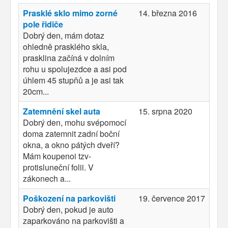
Prasklé sklo mimo zorné
14. března 2016
pole řidiče
Dobrý den, mám dotaz
ohledně prasklého skla,
prasklina začíná v dolním
rohu u spolujezdce a asi pod
úhlem 45 stupňů a je asi tak
20cm...
Zatemnění skel auta
15. srpna 2020
Dobrý den, mohu svépomocí
doma zatemnit zadní boční
okna, a okno pátých dveří?
Mám koupenoi tzv-
protisluneční folii. V
zákonech a...
Poškození na parkovišti
19. července 2017
Dobrý den, pokud je auto
zaparkováno na parkovišti a