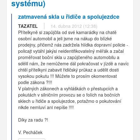
systému)
zatmavená skla u řidiče a spolujezdce
TAZATEL
14. dubna 2012 (12:38)
Přítelkyně si zapůjčila od své kamarádky na chatě
osobní automobil a jeli jsme na nákup do blízké
prodejny, přičemž nás zadržela hlídka dopravní policie -
policajt vytáhl jakýsi neidentifikovatelný měřák a začal
proměřovat boční skla u zapůjčeného automobilu a
sdělil nám, že nemůžeme dál pokračovat v jízdě a navíc
chtěl přítelkyni zabavit řidičský průkaz a udělit dosti
vysokou pokutu !!! Můžete to prosím okomentovat
podle zákona ?!!!
V platných zákonech a vyhláškách o přestupcích a
pokutách v silničním provozu se o folích na bočních
sklech u řidiče a spolujezdce, potažmo o pokutování
nikde nemluví ani nepíše !!!!
Díky za radu ?!
V. Pecháček