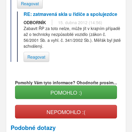
Reagovat
RE: zatmavená skla u řidiče a spolujezdce
ODBORNÍK
15. dubna 2012 (14:56)
Zabavit ŘP za toto nelze, může jít v krajním případě
až o technicky nezpůsobilé vozidlo (zákon č.
56/2001 Sb. a vyhl. č. 341/2002 Sb.). Měřák byl jistě
schválený.
Reagovat
Pomohly Vám tyto informace? Ohodnoťte prosím...
POMOHLO :)
NEPOMOHLO :(
Podobné dotazy