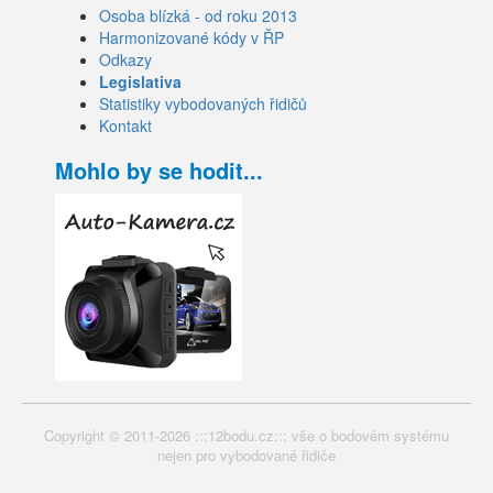
Osoba blízká - od roku 2013
Harmonizované kódy v ŘP
Odkazy
Legislativa
Statistiky vybodovaných řidičů
Kontakt
Mohlo by se hodit...
Copyright © 2011-2026 :::12bodu.cz::: vše o bodovém systému
nejen pro vybodované řidiče