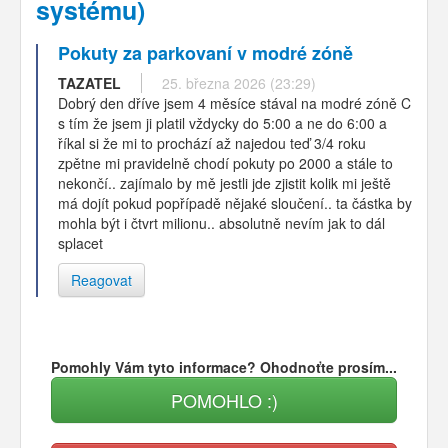
systému)
Pokuty za parkovaní v modré zóně
TAZATEL
25. března 2026 (23:29)
Dobrý den dříve jsem 4 měsíce stával na modré zóně C
s tím že jsem ji platil vždycky do 5:00 a ne do 6:00 a
říkal si že mi to prochází až najedou teď 3/4 roku
zpětne mi pravidelně chodí pokuty po 2000 a stále to
nekončí.. zajímalo by mě jestli jde zjistit kolik mi ještě
má dojít pokud popřípadě nějaké sloučení.. ta částka by
mohla být i čtvrt milionu.. absolutně nevím jak to dál
splacet
Reagovat
Pomohly Vám tyto informace? Ohodnoťte prosím...
POMOHLO :)