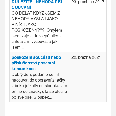
DŮLEŽITÉ - NEHODA PŘI
23. prosince 2017
COUVÁNÍ
CO DĚLAT KDYŽ JSEM Z
NEHODY VYŠLA I JAKO
VINÍK I JAKO
POŠKOZENÝ???! Omylem
jsem zajela do slepé ulice a
chtěla z ní vycouvat a jak
jsem...
poškození součásti nebo
22. března 2021
příslušenství pozemní
komunikace
Dobrý den, podařilo se mi
nacouvat do dopravní značky
z boku (nikoliv do sloupku, ale
přímo do značky), ta se otočila
po své ose. Sloupek...