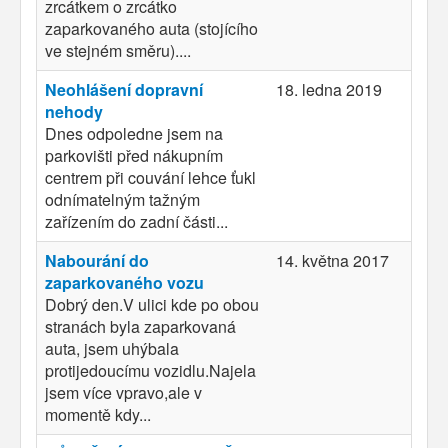
zrcátkem o zrcátko
zaparkovaného auta (stojícího
ve stejném směru)....
Neohlášení dopravní
18. ledna 2019
nehody
Dnes odpoledne jsem na
parkovišti před nákupním
centrem při couvání lehce ťukl
odnímatelným tažným
zařízením do zadní části...
Nabourání do
14. května 2017
zaparkovaného vozu
Dobrý den.V ulici kde po obou
stranách byla zaparkovaná
auta, jsem uhýbala
protijedoucímu vozidlu.Najela
jsem více vpravo,ale v
momentě kdy...