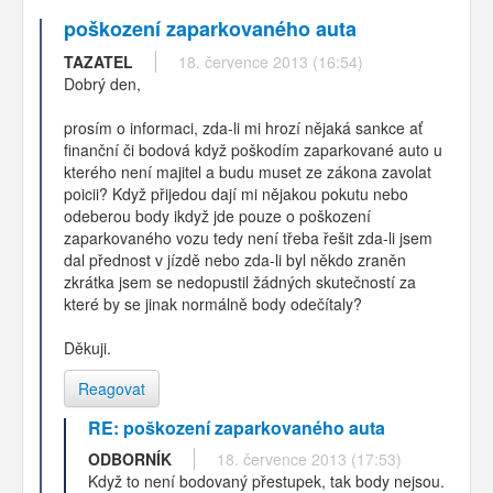
poškození zaparkovaného auta
TAZATEL
18. července 2013 (16:54)
Dobrý den,
prosím o informaci, zda-li mi hrozí nějaká sankce ať
finanční či bodová když poškodím zaparkované auto u
kterého není majitel a budu muset ze zákona zavolat
poicii? Když přijedou dají mi nějakou pokutu nebo
odeberou body ikdyž jde pouze o poškození
zaparkovaného vozu tedy není třeba řešit zda-li jsem
dal přednost v jízdě nebo zda-li byl někdo zraněn
zkrátka jsem se nedopustil žádných skutečností za
které by se jinak normálně body odečítaly?
Děkuji.
Reagovat
RE: poškození zaparkovaného auta
ODBORNÍK
18. července 2013 (17:53)
Když to není bodovaný přestupek, tak body nejsou.