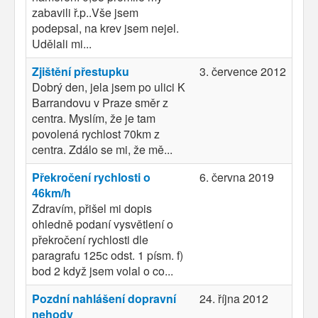
zabavili ř.p..Vše jsem
podepsal, na krev jsem nejel.
Udělali mi...
Zjištění přestupku
3. července 2012
Dobrý den, jela jsem po ulici K
Barrandovu v Praze směr z
centra. Myslím, že je tam
povolená rychlost 70km z
centra. Zdálo se mi, že mě...
Překročení rychlosti o
6. června 2019
46km/h
Zdravím, přišel mi dopis
ohledně podaní vysvětlení o
překročení rychlosti dle
paragrafu 125c odst. 1 písm. f)
bod 2 když jsem volal o co...
Pozdní nahlášení dopravní
24. října 2012
nehody