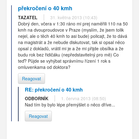
překročení o 40 kmh
TAZATEL
31. května 2013 (10:43)
Dobrý den, včera v 1:30 ráno mi prej naměřili 110 na 50
kmh na dvouproudovce v Praze (myslím, že jsem tolik
nejel, ale o těch 40 kmh to asi bude) policajt, že to dává
na magistrát a že nebude diskutovat, tak si opsal něco
opsal z dokladů, vrátil mi je a že mi přijde obsílka a že
budu rok bez řidičáku (nepředstavitelný pro mě) Co
teď? Půjde se vyhýbat správnímu řízení 1 rok s
omluvenkama od doktora?
Reagovat
RE: překročení o 40 kmh
ODBORNÍK
1. června 2013 (08:50)
Nad tím by bylo lépe přemýšlet o něco dříve...
Reagovat