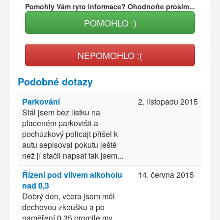
Pomohly Vám tyto informace? Ohodnoťte prosím...
POMOHLO :)
NEPOMOHLO :(
Podobné dotazy
Parkování
2. listopadu 2015
Stál jsem bez lístku na
placeném parkovišti a
pochůzkový policajt přišel k
autu sepisoval pokutu ještě
než jí stačil napsat tak jsem...
Řízení pod vlivem alkoholu
14. června 2015
nad 0,3
Dobrý den, včera jsem měl
dechovou zkoušku a po
naměření 0,35 promile my