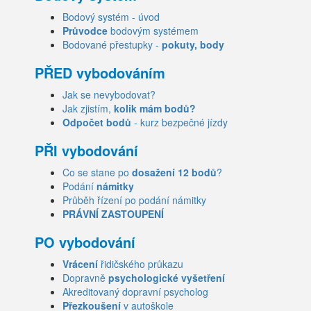
Bodový systém - úvod
Průvodce
bodovým systémem
Bodované přestupky -
pokuty, body
PŘED vybodováním
Jak se nevybodovat?
Jak zjistím,
kolik mám bodů?
Odpočet bodů
- kurz bezpečné jízdy
PŘI vybodování
Co se stane po
dosažení 12 bodů
?
Podání
námitky
Průběh řízení po podání námitky
PRÁVNÍ ZASTOUPENÍ
PO vybodování
Vrácení
řidičského průkazu
Dopravně
psychologické vyšetření
Akreditovaný dopravní psycholog
Přezkoušení
v autoškole