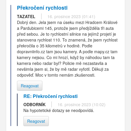
Překročení rychlosti
TAZATEL
16. prosince 2023 (01:41)
Dobrý den. Jela jsem na úseku mezi Hradcem Králové
a Pardubicemi 145, protože jsem předjížděla tři auta
před sebou. Je to rychlostní silnice na jejímž projetí je
stanovena rychlost 110. To znamená, že jsem rychlost
překročila o 35 kilometrů v hodině. Podle
dopravniinfo.cz tam jsou kamery. A podle mapy.cz tam
kamery nejsou. Co mi hrozí, když by náhodou tam ta
kamera nebo radar byl? Policie mě nezastavila a
nevšimla jsem si, že by mě radar vyfotil. Děkuji za
odpověď. Moc v tomto nemám zkušenosti.
Reagovat
RE: Překročení rychlosti
ODBORNÍK
16. prosince 2023 (10:02)
Na hypotetické dotazy se neodpovídá.
Reagovat