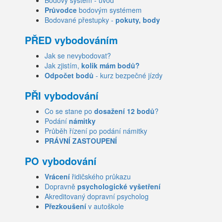
Bodový systém - úvod
Průvodce
bodovým systémem
Bodované přestupky -
pokuty, body
PŘED vybodováním
Jak se nevybodovat?
Jak zjistím,
kolik mám bodů?
Odpočet bodů
- kurz bezpečné jízdy
PŘI vybodování
Co se stane po
dosažení 12 bodů
?
Podání
námitky
Průběh řízení po podání námitky
PRÁVNÍ ZASTOUPENÍ
PO vybodování
Vrácení
řidičského průkazu
Dopravně
psychologické vyšetření
Akreditovaný dopravní psycholog
Přezkoušení
v autoškole