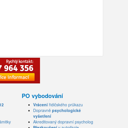
PO vybodování
12
Vrácení
řidičského průkazu
Dopravně
psychologické
vyšetření
ámitky
Akreditovaný dopravní psycholog
Přezkoušení
v autoškole