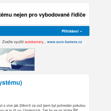
ému nejen pro vybodované řidiče
Přihlášení
Zvažte využití
autokamery
...
www.auto-kamera.cz
systému)
i o více jak 20km/h za což jsem byl potrestán pokutou
u je to již po 12měsících. Tak by se mi ztráta ŘP