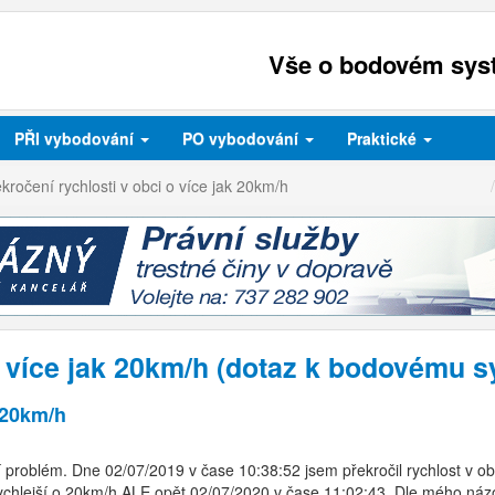
Vše o bodovém syst
PŘI
vybodování
PO
vybodování
Praktické
kročení rychlosti v obci o více jak 20km/h
o více jak 20km/h (dotaz k bodovému 
k 20km/h
roblém. Dne 02/07/2019 v čase 10:38:52 jsem překročil rychlost v obc
rychlejší o 20km/h ALE opět 02/07/2020 v čase 11:02:43. Dle mého názor