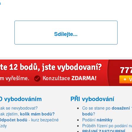
h
Sdílejte...
D vybodováním
PŘI vybodování
Jak se nevybodovat?
Co se stane po
dosažení 
Jak zjistím,
kolik mám bodů?
bodů
?
Odpočet bodů
- kurz bezpečné
Podání
námitky
ízdy
Průběh řízení po podání n
PRÁVNÍ ZASTOUPENÍ