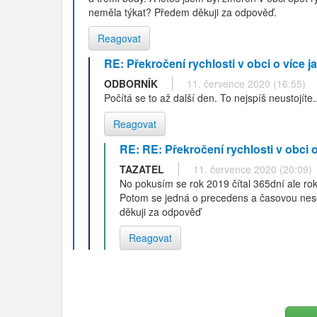
neměla týkat? Předem děkuji za odpověď.
Reagovat
RE: Překročení rychlosti v obci o více 
ODBORNÍK
11. července 2020 (16:55)
Počítá se to až další den. To nejspíš neustojíte..
Reagovat
RE: RE: Překročení rychlosti v obci 
TAZATEL
11. července 2020 (20:09)
No pokusím se rok 2019 čítal 365dní ale rok
Potom se jedná o precedens a časovou nesou
děkuji za odpověď
Reagovat