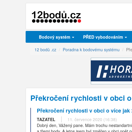
Bodový systém
PŘED vybodováním
12 bodů .cz
Poradna k bodovému systému
Pře
Překročení rychlosti v obci 
Překročení rychlosti v obci o více ja
TAZATEL
11. července 2020 (16:38)
Dobrý den, Vážený pane. Mám trochu nestandartní p
a třemi body. A letos jsem byl změřen v obci opět 