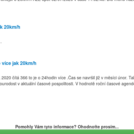
jak 20km/h
.
o více jak 20km/h
 2020 čítá 366 to je o 24hodin více .Čas se navršil již v měsíci únor. 
rodost v aktuální časové pospolitosti. V hodnotě roční časové agendě
Pomohly Vám tyto informace? Ohodnoťte prosím...