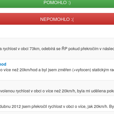
POMOHLO :)
NEPOMOHLO :(
a rychlost v obci 73km, odebírá se ŘP pokud překročím v násle
/hod
i o více než 20km/hod a byl jsem změřen (+vyfocen) statickým r
volenou rychlost v obci o více než 20km/h, byla mi udělena poku
bnu 2012 jsem překročil rychlost v obci o více, jak 20km/h. Byl