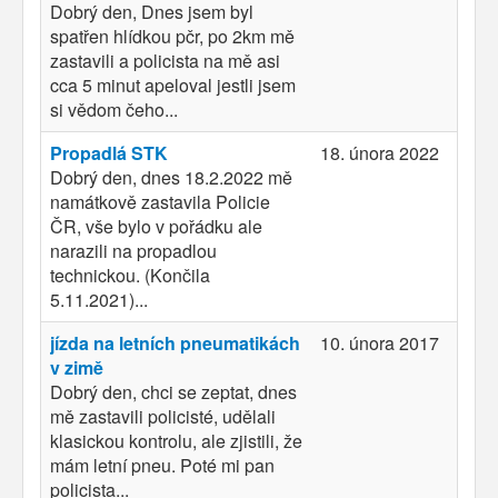
Dobrý den, Dnes jsem byl
spatřen hlídkou pčr, po 2km mě
zastavili a policista na mě asi
cca 5 minut apeloval jestli jsem
si vědom čeho...
Propadlá STK
18. února 2022
Dobrý den, dnes 18.2.2022 mě
namátkově zastavila Policie
ČR, vše bylo v pořádku ale
narazili na propadlou
technickou. (Končila
5.11.2021)...
jízda na letních pneumatikách
10. února 2017
v zimě
Dobrý den, chci se zeptat, dnes
mě zastavili policisté, udělali
klasickou kontrolu, ale zjistili, že
mám letní pneu. Poté mi pan
policista...