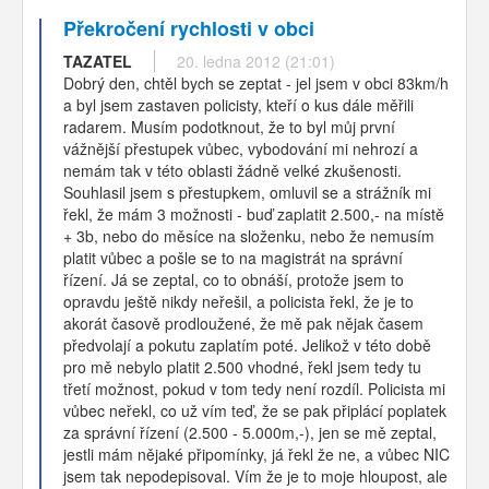
Překročení rychlosti v obci
TAZATEL
20. ledna 2012 (21:01)
Dobrý den, chtěl bych se zeptat - jel jsem v obci 83km/h
a byl jsem zastaven policisty, kteří o kus dále měřili
radarem. Musím podotknout, že to byl můj první
vážnější přestupek vůbec, vybodování mi nehrozí a
nemám tak v této oblasti žádně velké zkušenosti.
Souhlasil jsem s přestupkem, omluvil se a strážník mi
řekl, že mám 3 možnosti - buď zaplatit 2.500,- na místě
+ 3b, nebo do měsíce na složenku, nebo že nemusím
platit vůbec a pošle se to na magistrát na správní
řízení. Já se zeptal, co to obnáší, protože jsem to
opravdu ještě nikdy neřešil, a policista řekl, že je to
akorát časově prodloužené, že mě pak nějak časem
předvolají a pokutu zaplatím poté. Jelikož v této době
pro mě nebylo platit 2.500 vhodné, řekl jsem tedy tu
třetí možnost, pokud v tom tedy není rozdíl. Policista mi
vůbec neřekl, co už vím teď, že se pak připlácí poplatek
za správní řízení (2.500 - 5.000m,-), jen se mě zeptal,
jestli mám nějaké připomínky, já řekl že ne, a vůbec NIC
jsem tak nepodepisoval. Vím že je to moje hloupost, ale