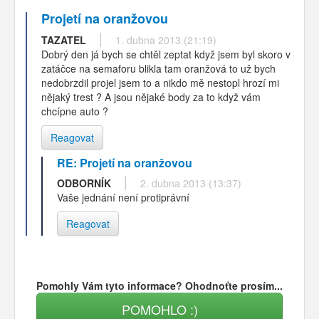
Projetí na oranžovou
TAZATEL
1. dubna 2013 (21:19)
Dobrý den já bych se chtěl zeptat když jsem byl skoro v
zatáčce na semaforu blikla tam oranžová to už bych
nedobrzdil projel jsem to a nikdo mě nestopl hrozí mi
nějaký trest ? A jsou nějaké body za to když vám
chcípne auto ?
Reagovat
RE: Projetí na oranžovou
ODBORNÍK
2. dubna 2013 (13:37)
Vaše jednání není protiprávní
Reagovat
Pomohly Vám tyto informace? Ohodnoťte prosím...
POMOHLO :)