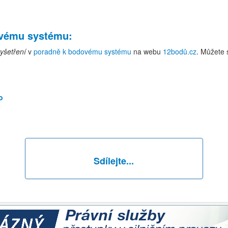
ovému systému
:
yšetření
v
poradně k bodovému systému
na webu
12bodů.cz
. Můžete 
o
Sdílejte...