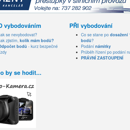
D vybodováním
PŘI vybodování
Jak se nevybodovat?
Co se stane po
dosažení 
Jak zjistím,
kolik mám bodů?
bodů
?
Odpočet bodů
- kurz bezpečné
Podání
námitky
ízdy
Průběh řízení po podání n
PRÁVNÍ ZASTOUPENÍ
o by se hodit...