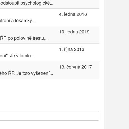
podstoupit psychologické...
4. ledna 2016
ření a lékařský...
10. ledna 2019
P po polovině trestu,...
1. října 2013
í". Je v tomto...
13. června 2017
o ŘP. Je toto vyšetření...