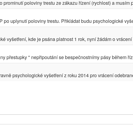
o prominutí poloviny trestu ze zákazu řízení (rychlost) a musím 
o uplynutí poloviny trestu. Přikládat budu psychologické vyšet
 vyšetření, kde je psána platnost 1 rok, nyní žádám o vrácení Ř
y přestupky " nepřipoutání se bespečnostnímy pásy během řízen
vně psychologické vyšetření z roku 2014 pro vrácení odebranéh