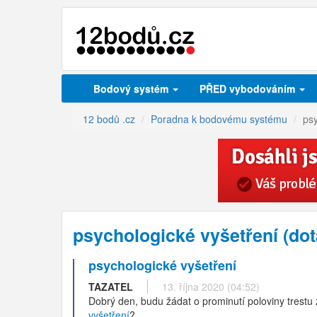
Bodový systém
PŘED vybodováním
12 bodů .cz
Poradna k bodovému systému
psy
psychologické vyšetření (do
psychologické vyšetření
TAZATEL
13. října 2020 (04:52)
Dobrý den, budu žádat o prominutí poloviny trestu 
vyšetření
?