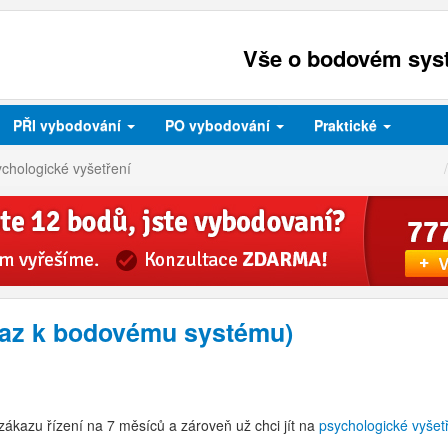
Vše o bodovém syst
PŘI
vybodování
PO
vybodování
Praktické
chologické vyšetření
taz k bodovému systému)
zákazu řízení na 7 měsíců a zároveň už chci jít na
psychologické vyšet