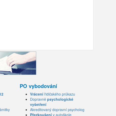
PO vybodování
12
Vrácení
řidičského průkazu
Dopravně
psychologické
vyšetření
ámitky
Akreditovaný dopravní psycholog
Přezkoušení
v autoškole