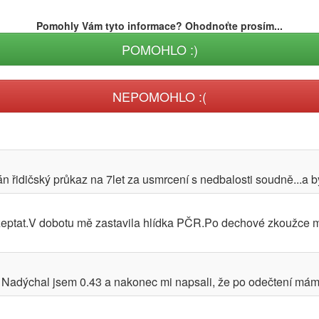
Pomohly Vám tyto informace? Ohodnoťte prosím...
POMOHLO :)
NEPOMOHLO :(
n řidičský průkaz na 7let za usmrcení s nedbalosti soudně...a by
zeptat.V dobotu mě zastavila hlídka PČR.Po dechové zkoužce m
u. Nadýchal jsem 0.43 a nakonec mi napsali, že po odečtení mám 