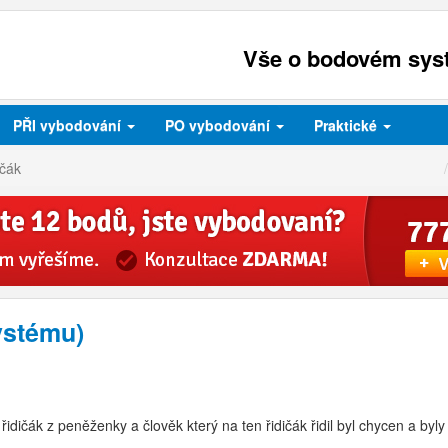
Vše o bodovém syst
PŘI
vybodování
PO
vybodování
Praktické
ičák
ystému)
řidičák z peněženky a člověk který na ten řidičák řidil byl chycen a by