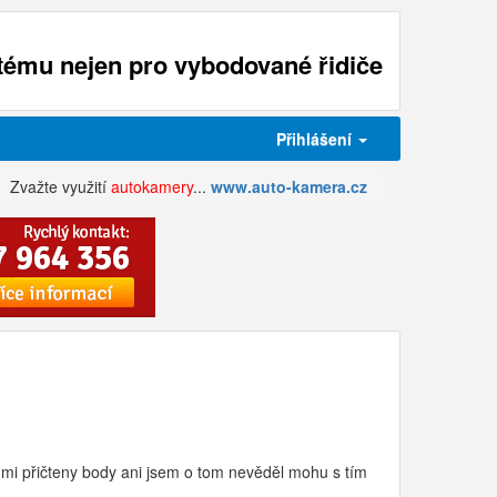
ému nejen pro vybodované řidiče
Přihlášení
Zvažte využití
autokamery
...
www.auto-kamera.cz
ly mi přičteny body ani jsem o tom nevěděl mohu s tím