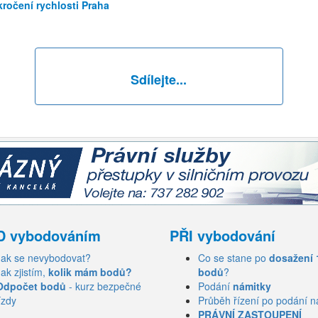
kročení rychlosti Praha
Sdílejte...
D vybodováním
PŘI vybodování
Jak se nevybodovat?
Co se stane po
dosažení 
Jak zjistím,
kolik mám bodů?
bodů
?
Odpočet bodů
- kurz bezpečné
Podání
námitky
ízdy
Průběh řízení po podání n
PRÁVNÍ ZASTOUPENÍ