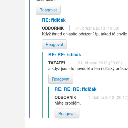
Reagovat
RE: řidičák
ODBORNÍK
31. března 2013 (19:58)
Když ihned ohlásíte odcizení řp, takod té chvíle
Reagovat
RE: RE: řidičák
TAZATEL
31. března 2013 (20:00)
a když jsem to nevěděl a ten řidičský průkaz 
Reagovat
RE: RE: RE: řidičák
ODBORNÍK
1. dubna 2013 (00:17
Máte problém.
Reagovat