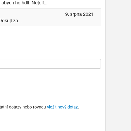
bych ho řídil. Nejeli...
9. srpna 2021
ěkuji za...
statní dotazy nebo rovnou
vložit nový dotaz
.