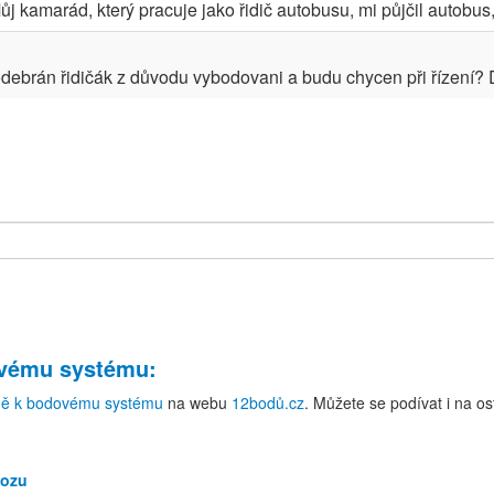
 kamarád, který pracuje jako řidič autobusu, mi půjčil autobus, a
ebrán řidičák z důvodu vybodovani a budu chycen při řízení? D
ovému systému
:
ně k bodovému systému
na webu
12bodů.cz
. Můžete se podívat i na o
 vozu