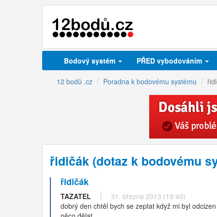
Bodový systém
PŘED vybodováním
12 bodů .cz
Poradna k bodovému systému
řid
řidičák (dotaz k bodovému s
řidičák
TAZATEL
31. března 2013 (19:40)
dobrý den chtěl bych se zeptat když mi byl odcizen 
něco dělat.