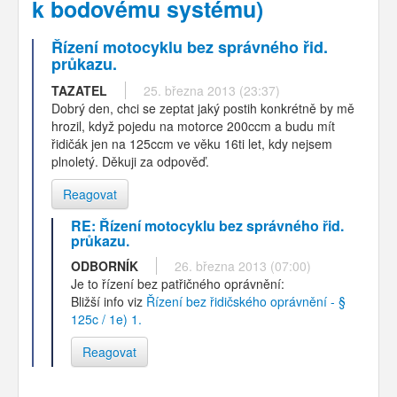
k bodovému systému)
Řízení motocyklu bez správného řid.
průkazu.
TAZATEL
25. března 2013 (23:37)
Dobrý den, chci se zeptat jaký postih konkrétně by mě
hrozil, když pojedu na motorce 200ccm a budu mít
řidičák jen na 125ccm ve věku 16ti let, kdy nejsem
plnoletý. Děkuji za odpověď.
Reagovat
RE: Řízení motocyklu bez správného řid.
průkazu.
ODBORNÍK
26. března 2013 (07:00)
Je to řízení bez patřičného oprávnění:
Bližší info viz
Řízení bez řidičského oprávnění - §
125c / 1e) 1.
Reagovat