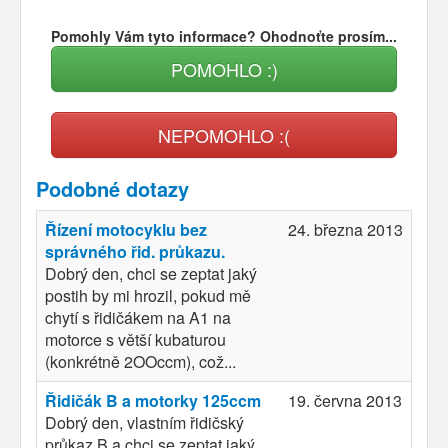
Pomohly Vám tyto informace? Ohodnoťte prosím...
POMOHLO :)
NEPOMOHLO :(
Podobné dotazy
Řízení motocyklu bez
24. března 2013
správného řid. průkazu.
Dobrý den, chci se zeptat jaký
postih by mi hrozil, pokud mě
chytí s řidičákem na A1 na
motorce s větší kubaturou
(konkrétně 2OOccm), což...
Řidičák B a motorky 125ccm
19. června 2013
Dobrý den, vlastním řidičský
průkaz B a chci se zeptat jaký