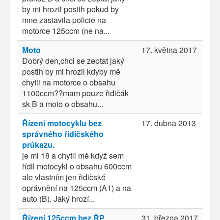
by mi hrozil postih pokud by
mne zastavila policie na
motorce 125ccm (ne na...
Moto
17. května 2017
Dobrý den,chci se zeptat jaký
postih by mi hrozil kdyby mě
chytli na motorce o obsahu
1100ccm??mam pouze řidičák
sk B a moto o obsahu...
Řízení motocyklu bez
17. dubna 2013
správného řidičského
průkazu.
je mi 18 a chytli mě když sem
řídil motocykl o obsahu 600ccm
ale vlastním jen řidičské
oprávnění na 125ccm (A1) a na
auto (B). Jaký hrozí...
Řízení 125ccm bez ŘP
31. března 2017