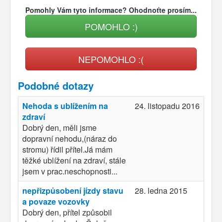
Pomohly Vám tyto informace? Ohodnoťte prosím...
POMOHLO :)
NEPOMOHLO :(
Podobné dotazy
Nehoda s ublížením na
24. listopadu 2016
zdraví
Dobrý den, měli jsme
dopravní nehodu,(náraz do
stromu) řídil přítel.Já mám
těžké ublížení na zdraví, stále
jsem v prac.neschopnosti...
nepřizpůsobení jízdy stavu
28. ledna 2015
a povaze vozovky
Dobrý den, přítel způsobil