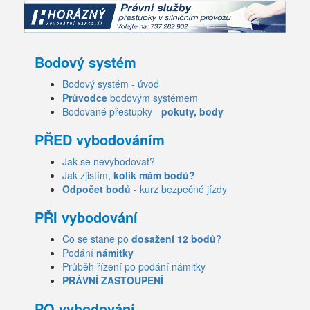
Bodový systém
Bodový systém - úvod
Průvodce
bodovým systémem
Bodované přestupky -
pokuty, body
PŘED vybodováním
Jak se nevybodovat?
Jak zjistím,
kolik mám bodů?
Odpočet bodů
- kurz bezpečné jízdy
PŘI vybodování
Co se stane po
dosažení 12 bodů
?
Podání
námitky
Průběh řízení po podání námitky
PRÁVNÍ ZASTOUPENÍ
PO vybodování