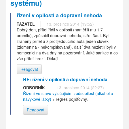
systému)
řízení v opilosti a dopravní nehoda
TAZATEL
13. prosince 2014 (19:52)
Dobrý den, přítel řídil v opilosti (naměřili mu 1,7
promile), způsobil dopravní nehodu, střet 3aut. Byl
zraněný přítel a z protijedoucího auta jeden člověk
(zlomenina - nekomplikovaná), další dva nezletilí byli v
nemocnici na dva dny na pozorování. Jaké sankce a co
vše příteli hrozí. Děkuji
Reagovat
RE: řízení v opilosti a dopravní nehoda
ODBORNÍK
13. prosince 2014 (22:27)
Řízení ve stavu vylučujícím způsobilost (alkohol a
návykové látky)
+ regres pojišťovny.
Reagovat