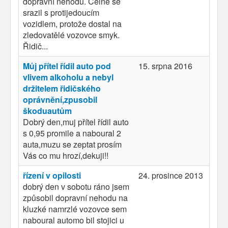
dopravní nehodu. Čelně se
srazil s protijedoucím
vozidlem, protože dostal na
zledovatělé vozovce smyk.
Řidič...
Můj přítel řídil auto pod
15. srpna 2016
vlivem alkoholu a nebyl
držitelem řidičského
oprávnění,zpusobil
škoduautům
Dobrý den,muj přítel řídil auto
s 0,95 promile a naboural 2
auta,muzu se zeptat prosím
Vás co mu hrozí,dekuji!!
řízení v opilosti
24. prosince 2013
dobrý den v sobotu ráno jsem
způsobil dopravní nehodu na
kluzké namrzlé vozovce sem
naboural automo bil stojici u