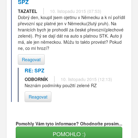
SPZ
TAZATEL
10. listopadu 2015 (07:53)
Dobrý den, koupil jsem ojetinu v Německu a k ní pořídil
převozní spz platné jen v Německu(žlutý pruh). Na
hranicích bych je prohodil za české převozní(plechové
zelené). Prý se dají dát na auto s platnou STK. Auto ji
má, ale jen německou. Můžu to takto provést? Pokud
ne, co mi hrozí?
Reagovat
RE: SPZ
ODBORNÍK
10. listopadu 2015 (12:13)
Neznám podmínky použití zelené RZ
Reagovat
Pomohly Vám tyto informace? Ohodnoťte prosím...
POMOHLO :)