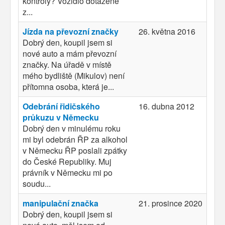
kontroly? Vozidlo dotažené
z...
Jízda na převozní značky
26. května 2016
Dobrý den, koupil jsem si
nové auto a mám převozní
značky. Na úřadě v místě
mého bydliště (Mikulov) není
přítomna osoba, která je...
Odebrání řidičského
16. dubna 2012
průkuzu v Německu
Dobrý den v minulému roku
mi byl odebrán ŘP za alkohol
v Německu ŘP poslali zpátky
do České Republiky. Muj
právník v Německu mi po
soudu...
manipulační značka
21. prosince 2020
Dobrý den, koupil jsem si