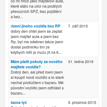
co mi hrozí jako majitelovi auta,
které stálo na ulici na prošlých
převozních SPZ, bez pojištění
a bez...
rizeni jineho vozidla bez RP
7. září 2015
dobry den chtel jsem se zeptat
jsem majitel auta a jsem bez
Rp. byl me odebran takze jsem
dostal podminku tim ze
kdybych ridil ja muzu jit na 6...
Mám platit pokuty za nového
31. ledna 2019
majitele vozidla?
Dobrý den, asi před roem jsem
si koupil nové vozidlo a to staré
nechal protiúčtem v bazaru. Mé
původní vozidlo jsem odhlásil s
bazaru...
tazna tyč
5. prosince 2015