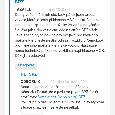
SPZ
TAZATEL
28. října 2019 (21:36)
Dobrý večer,měl bych otázku.V pátek jsem prodal
vozidlo,které je ještě přihlášené v Německu.A dnes
jsem dostal zprávu od manželky že viděla dotyčného
člověka jak s tím vozidlem jede na cizích SPZtkách.
Jaká z toho plyne pokuta pro mě jako pro bývalého
majitele,který ještě nestihl odhlásit vozidlo v Němcku.A
pro nýnějšího majitele,který sice vozidlo vlastní,ale
nemá technický průkaz od vozidla,a nepřihlášené v ČR.
Děkuji za odpověd
Reagovat
RE: SPZ
ODBORNÍK
29. října 2019 (21:09)
Neumím posoudit to, že není odhlášeno v
Německu.Pokud jde o jízdu na jiných SPZ, řidiči
hrozí toto:
Vozidlo bez (nebo s cizí) SPZ
Pokud jde o Vás, nejsem si 100% jist. Je to atypická
situace s níž jsem se ještě nesetkal.