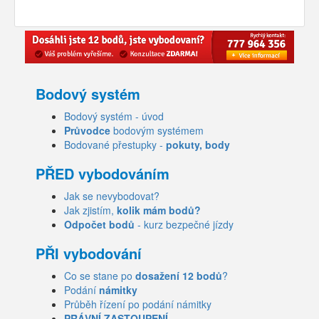
Bodový systém
Bodový systém - úvod
Průvodce
bodovým systémem
Bodované přestupky -
pokuty, body
PŘED vybodováním
Jak se nevybodovat?
Jak zjistím,
kolik mám bodů?
Odpočet bodů
- kurz bezpečné jízdy
PŘI vybodování
Co se stane po
dosažení 12 bodů
?
Podání
námitky
Průběh řízení po podání námitky
PRÁVNÍ ZASTOUPENÍ