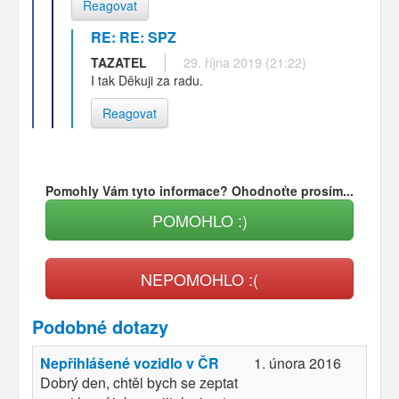
Reagovat
RE: RE: SPZ
TAZATEL
29. října 2019 (21:22)
I tak Děkuji za radu.
Reagovat
Pomohly Vám tyto informace? Ohodnoťte prosím...
POMOHLO :)
NEPOMOHLO :(
Podobné dotazy
Nepřihlášené vozidlo v ČR
1. února 2016
Dobrý den, chtěl bych se zeptat