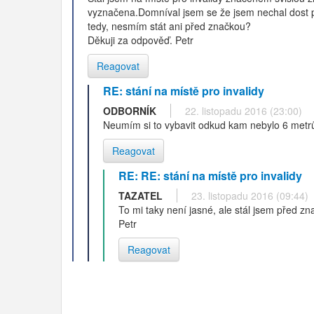
vyznačena.Domníval jsem se že jsem nechal dost p
tedy, nesmím stát ani před značkou?
Děkuji za odpověď. Petr
Reagovat
RE: stání na místě pro invalidy
ODBORNÍK
22. listopadu 2016 (23:00)
Neumím si to vybavit odkud kam nebylo 6 metr
Reagovat
RE: RE: stání na místě pro invalidy
TAZATEL
23. listopadu 2016 (09:44)
To mi taky není jasné, ale stál jsem před zn
Petr
Reagovat