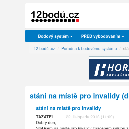
Bodový systém
PŘED vybodováním
12 bodů .cz
Poradna k bodovému systému
stá
stání na místě pro invalidy 
stání na místě pro invalidy
TAZATEL
22. listopadu 2016 (11:09)
Dobrý den,
Stál jsem na místě pro invalidy značeném svislou 