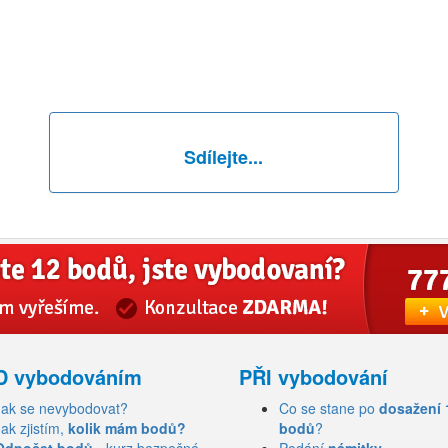
Sdílejte...
D vybodováním
PŘI vybodování
Jak se nevybodovat?
Co se stane po
dosažení 
Jak zjistím,
kolik mám bodů?
bodů
?