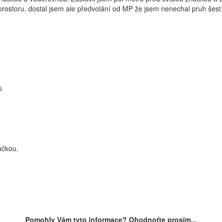
rostoru. dostal jsem ale předvolání od MP že jsem nenechal pruh šest
ů
ačkou.
Pomohly Vám tyto informace? Ohodnoťte prosím...