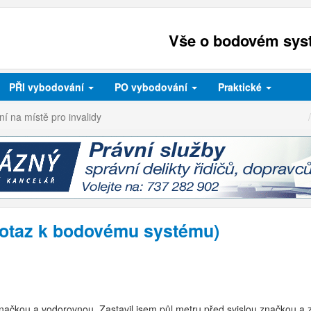
Vše o bodovém syst
PŘI
vybodování
PO
vybodování
Praktické
ní na místě pro invalidy
(dotaz k bodovému systému)
značkou a vodorovnou. Zastavil jsem půl metru před svislou značkou a 