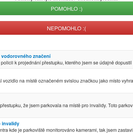
POMOHLO :)
NEPOMOHLO :(
ez vodorovného značení
licii k projednání přestupku, kterého jsem se údajně dopustil tí
 vozidlo na místě označeném svislou značkou jako místo vyhraz
přestupku, že jsem parkovala na místě pro invalidy. Toto parko
 invalidy
tra kde je parkoviště monitorováno kamerami, tak jsem zastavil