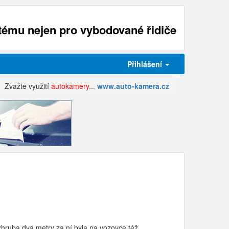
ému nejen pro vybodované řidiče
Přihlášení
Zvažte využití
autokamery
...
www.auto-kamera.cz
zhruba dva metry za ní byla na vozovce též