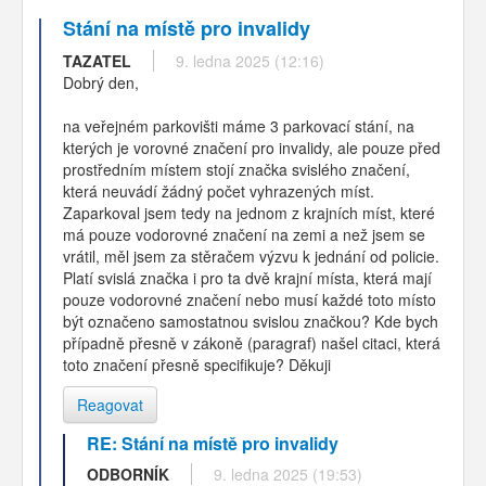
Stání na místě pro invalidy
TAZATEL
9. ledna 2025 (12:16)
Dobrý den,
na veřejném parkovišti máme 3 parkovací stání, na
kterých je vorovné značení pro invalidy, ale pouze před
prostředním místem stojí značka svislého značení,
která neuvádí žádný počet vyhrazených míst.
Zaparkoval jsem tedy na jednom z krajních míst, které
má pouze vodorovné značení na zemi a než jsem se
vrátil, měl jsem za stěračem výzvu k jednání od policie.
Platí svislá značka i pro ta dvě krajní místa, která mají
pouze vodorovné značení nebo musí každé toto místo
být označeno samostatnou svislou značkou? Kde bych
případně přesně v zákoně (paragraf) našel citaci, která
toto značení přesně specifikuje? Děkuji
Reagovat
RE: Stání na místě pro invalidy
ODBORNÍK
9. ledna 2025 (19:53)