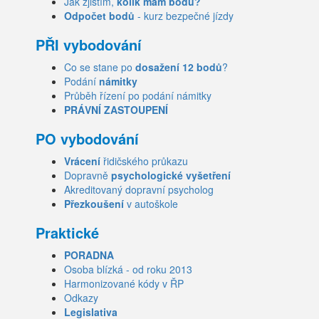
Jak zjistím,
kolik mám bodů?
Odpočet bodů
- kurz bezpečné jízdy
PŘI vybodování
Co se stane po
dosažení 12 bodů
?
Podání
námitky
Průběh řízení po podání námitky
PRÁVNÍ ZASTOUPENÍ
PO vybodování
Vrácení
řidičského průkazu
Dopravně
psychologické vyšetření
Akreditovaný dopravní psycholog
Přezkoušení
v autoškole
Praktické
PORADNA
Osoba blízká - od roku 2013
Harmonizované kódy v ŘP
Odkazy
Legislativa