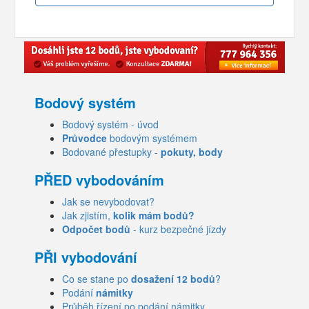
Bodový systém
Bodový systém - úvod
Průvodce
bodovým systémem
Bodované přestupky -
pokuty, body
PŘED vybodováním
Jak se nevybodovat?
Jak zjistím,
kolik mám bodů?
Odpočet bodů
- kurz bezpečné jízdy
PŘI vybodování
Co se stane po
dosažení 12 bodů
?
Podání
námitky
Průběh řízení po podání námitky