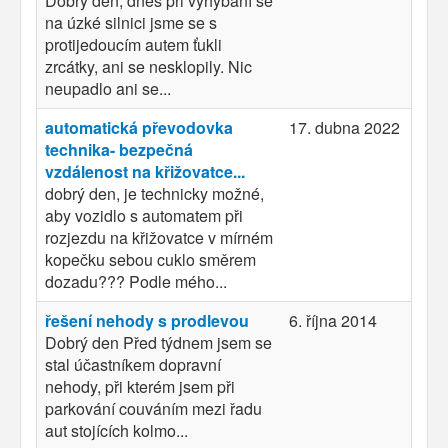
Dobrý den, dnes při vyhýbání se
na úzké silnici jsme se s
protijedoucím autem ťukli
zrcátky, ani se nesklopily. Nic
neupadlo ani se...
automatická převodovka
17. dubna 2022
technika- bezpečná
vzdálenost na křižovatce...
dobrý den, je technicky možné,
aby vozidlo s automatem při
rozjezdu na křižovatce v mírném
kopečku sebou cuklo směrem
dozadu??? Podle mého...
řešení nehody s prodlevou
6. října 2014
Dobrý den Před týdnem jsem se
stal účastníkem dopravní
nehody, při kterém jsem při
parkování couváním mezi řadu
aut stojících kolmo...