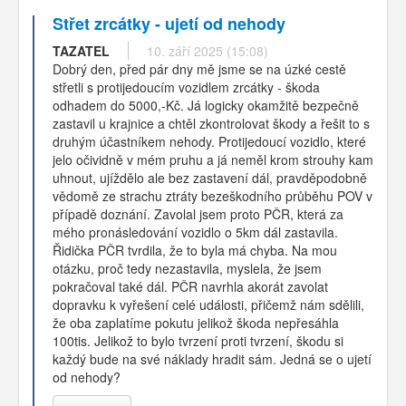
Střet zrcátky - ujetí od nehody
TAZATEL
10. září 2025 (15:08)
Dobrý den, před pár dny mě jsme se na úzké cestě
střetli s protijedoucím vozidlem zrcátky - škoda
odhadem do 5000,-Kč. Já logicky okamžitě bezpečně
zastavil u krajnice a chtěl zkontrolovat škody a řešit to s
druhým účastníkem nehody. Protijedoucí vozidlo, které
jelo očividně v mém pruhu a já neměl krom strouhy kam
uhnout, ujíždělo ale bez zastavení dál, pravděpodobně
vědomě ze strachu ztráty bezeškodního průběhu POV v
případě doznání. Zavolal jsem proto PČR, která za
mého pronásledování vozidlo o 5km dál zastavila.
Řidička PČR tvrdila, že to byla má chyba. Na mou
otázku, proč tedy nezastavila, myslela, že jsem
pokračoval také dál. PČR navrhla akorát zavolat
dopravku k vyřešení celé události, přičemž nám sdělili,
že oba zaplatíme pokutu jelikož škoda nepřesáhla
100tis. Jelikož to bylo tvrzení proti tvrzení, škodu si
každý bude na své náklady hradit sám. Jedná se o ujetí
od nehody?