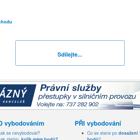
echodu
Sdílejte...
D vybodováním
PŘI vybodování
Jak se nevybodovat?
Co se stane po
dosažení 
Jak zjistím,
kolik mám bodů?
bodů
?