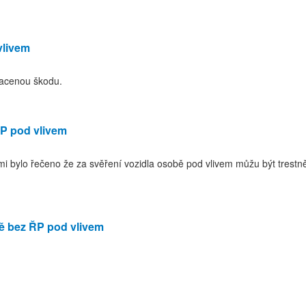
vlivem
placenou škodu.
ŘP pod vlivem
i bylo řečeno že za svěření vozidla osobě pod vlivem můžu být trestně 
ě bez ŘP pod vlivem