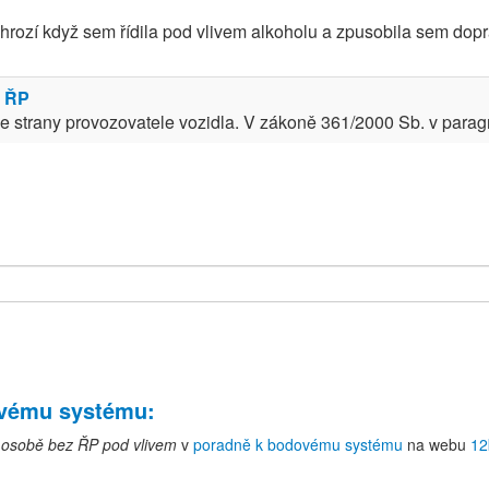
 hrozí když sem řídila pod vlivem alkoholu a zpusobila sem do
z ŘP
strany provozovatele vozidla. V zákoně 361/2000 Sb. v paragraf
ovému systému
:
a osobě bez ŘP pod vlivem
v
poradně k bodovému systému
na webu
12