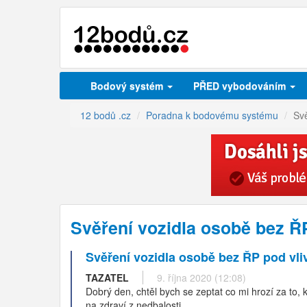
Bodový systém
PŘED vybodováním
12 bodů .cz
Poradna k bodovému systému
Sv
Svěření vozidla osobě bez Ř
Svěření vozidla osobě bez ŘP pod vl
TAZATEL
9. října 2020 (12:08)
Dobrý den, chtěl bych se zeptat co mi hrozí za to,
na zdraví z nedbalosti.