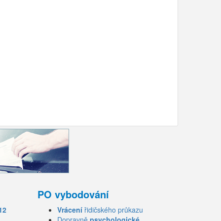
PO vybodování
12
Vrácení
řidičského průkazu
Dopravně
psychologické