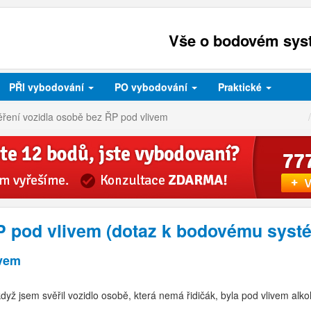
Vše o bodovém syst
PŘI
vybodování
PO
vybodování
Praktické
ěření vozidla osobě bez ŘP pod vlivem
P pod vlivem (dotaz k bodovému syst
ivem
 když jsem svěřil vozidlo osobě, která nemá řidičák, byla pod vlivem a