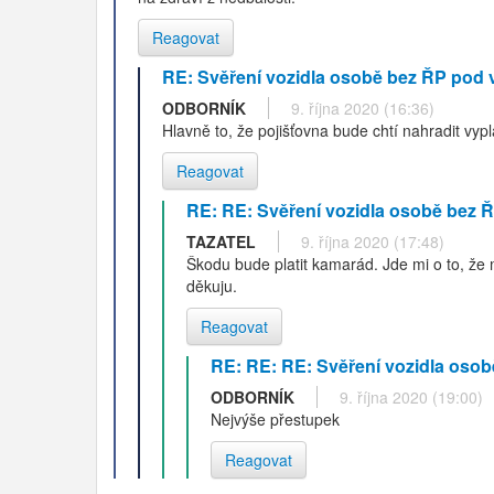
Reagovat
RE: Svěření vozidla osobě bez ŘP pod 
ODBORNÍK
9. října 2020 (16:36)
Hlavně to, že pojišťovna bude chtí nahradit vy
Reagovat
RE: RE: Svěření vozidla osobě bez 
TAZATEL
9. října 2020 (17:48)
Škodu bude platit kamarád. Jde mi o to, že m
děkuju.
Reagovat
RE: RE: RE: Svěření vozidla osob
ODBORNÍK
9. října 2020 (19:00)
Nejvýše přestupek
Reagovat