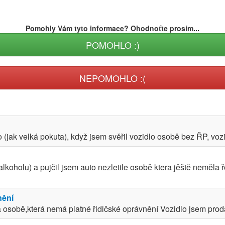
Pomohly Vám tyto informace? Ohodnoťte prosím...
POMOHLO :)
NEPOMOHLO :(
o (jak velká pokuta), když jsem svěřil vozidlo osobě bez ŘP, vozi
koholu) a pujčil jsem auto nezletile osobě ktera jěště neměla ř
nění
a osobě,která nemá platné řidičské oprávnění Vozidlo jsem prodá