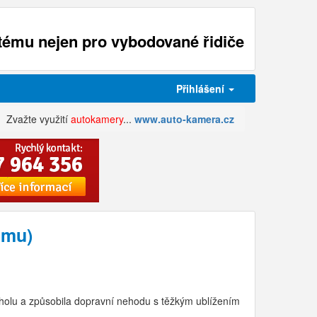
ému nejen pro vybodované řidiče
Přihlášení
Zvažte využití
autokamery
...
www.auto-kamera.cz
ému)
lkoholu a způsobila dopravní nehodu s těžkým ublížením