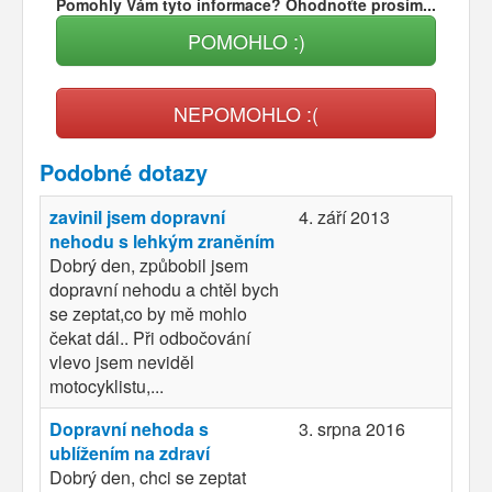
Pomohly Vám tyto informace? Ohodnoťte prosím...
POMOHLO :)
NEPOMOHLO :(
Podobné dotazy
zavinil jsem dopravní
4. září 2013
nehodu s lehkým zraněním
Dobrý den, způbobil jsem
dopravní nehodu a chtěl bych
se zeptat,co by mě mohlo
čekat dál.. Při odbočování
vlevo jsem neviděl
motocyklistu,...
Dopravní nehoda s
3. srpna 2016
ublížením na zdraví
Dobrý den, chci se zeptat