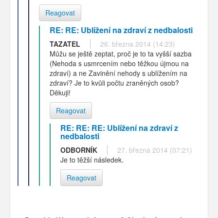
Reagovat
RE: RE: Ublížení na zdraví z nedbalosti
TAZATEL
26. března 2014 (14:23)
Můžu se ještě zeptat, proč je to ta vyšší sazba
(Nehoda s usmrcením nebo těžkou újmou na
zdraví) a ne Zavinění nehody s ublížením na
zdraví? Je to kvůli počtu zraněných osob?
Děkuji!
Reagovat
RE: RE: RE: Ublížení na zdraví z
nedbalosti
ODBORNÍK
27. března 2014 (07:21)
Je to těžší následek.
Reagovat