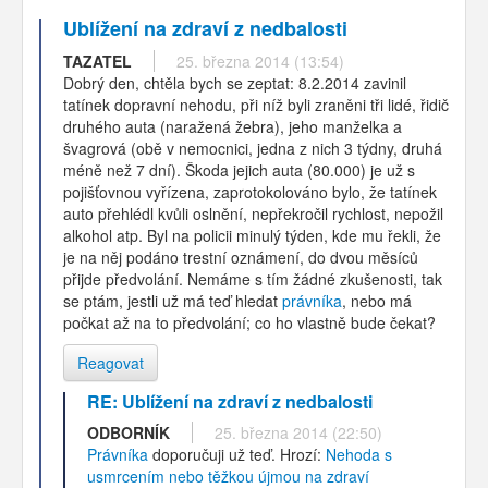
Ublížení na zdraví z nedbalosti
TAZATEL
25. března 2014 (13:54)
Dobrý den, chtěla bych se zeptat: 8.2.2014 zavinil
tatínek dopravní nehodu, při níž byli zraněni tři lidé, řidič
druhého auta (naražená žebra), jeho manželka a
švagrová (obě v nemocnici, jedna z nich 3 týdny, druhá
méně než 7 dní). Škoda jejich auta (80.000) je už s
pojišťovnou vyřízena, zaprotokolováno bylo, že tatínek
auto přehlédl kvůli oslnění, nepřekročil rychlost, nepožil
alkohol atp. Byl na policii minulý týden, kde mu řekli, že
je na něj podáno trestní oznámení, do dvou měsíců
přijde předvolání. Nemáme s tím žádné zkušenosti, tak
se ptám, jestli už má teď hledat
právníka
, nebo má
počkat až na to předvolání; co ho vlastně bude čekat?
Reagovat
RE: Ublížení na zdraví z nedbalosti
ODBORNÍK
25. března 2014 (22:50)
Právníka
doporučuji už teď. Hrozí:
Nehoda s
usmrcením nebo těžkou újmou na zdraví