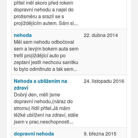
přítel měl skoro před rokem
dopravní nehodu a najel do
protisměru a srazil se s
projíždějícím autem. Sám si...
nehoda
22. dubna 2014
Měl sem nehodu odbočoval
sem a levým bokem auta sem
trefil projíždějící auto po
zeptaní jestli nechcou sanitku
to bylo odmítnuto a tak sem...
Nehoda s ublížením na
24. listopadu 2016
zdraví
Dobrý den, měli jsme
dopravní nehodu,(náraz do
stromu) řídil přítel.Já mám
těžké ublížení na zdraví, stále
jsem v prac.neschopnosti...
dopravní nehoda
9. března 2015