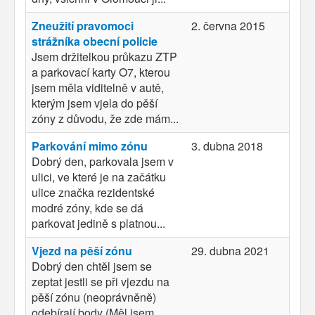
Zneužití pravomoci
2. června 2015
strážníka obecní policie
Jsem držitelkou průkazu ZTP
a parkovací karty O7, kterou
jsem měla viditelně v autě,
kterým jsem vjela do pěší
zóny z důvodu, že zde mám...
Parkování mimo zónu
3. dubna 2018
Dobrý den, parkovala jsem v
ulici, ve které je na začátku
ulice značka rezidentské
modré zóny, kde se dá
parkovat jedině s platnou...
Vjezd na pěší zónu
29. dubna 2021
Dobrý den chtěl jsem se
zeptat jestli se při vjezdu na
pěší zónu (neoprávněně)
odebírají body (Měl jsem