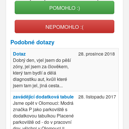
POMOHLO :)
NEPOMOHLO :(
Podobné dotazy
Dotaz
28. prosince 2018
Dobrý den, vjel jsem do pěší
zóny, jel jsem za člověkem,
který tam bydlí a dělá
diagnostiku aut, kvůli které
jsem tam jel, jiná cesta...
zavádějící dodatková tabule
28. listopadu 2017
Jsme opět v Olomouci: Modrá
značka P jako parkoviště s
dodatkovou tabulkou Placené
parkoviště od - do v pracovní
dny, všichni v Olomouci ji...