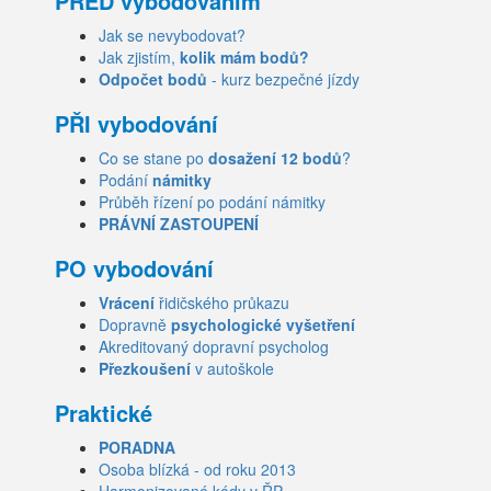
PŘED vybodováním
Jak se nevybodovat?
Jak zjistím,
kolik mám bodů?
Odpočet bodů
- kurz bezpečné jízdy
PŘI vybodování
Co se stane po
dosažení 12 bodů
?
Podání
námitky
Průběh řízení po podání námitky
PRÁVNÍ ZASTOUPENÍ
PO vybodování
Vrácení
řidičského průkazu
Dopravně
psychologické vyšetření
Akreditovaný dopravní psycholog
Přezkoušení
v autoškole
Praktické
PORADNA
Osoba blízká - od roku 2013