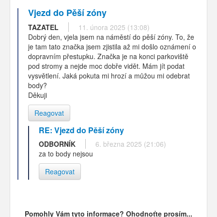
Vjezd do Pěší zóny
TAZATEL
11. února 2025 (13:08)
Dobrý den, vjela jsem na náměstí do pěší zóny. To, že
je tam tato značka jsem zjistila až mi došlo oznámení o
dopravním přestupku. Značka je na konci parkoviště
pod stromy a nejde moc dobře vidět. Mám jít podat
vysvětlení. Jaká pokuta mi hrozí a můžou mi odebrat
body?
Děkuji
Reagovat
RE: Vjezd do Pěší zóny
ODBORNÍK
6. března 2025 (21:06)
za to body nejsou
Reagovat
Pomohly Vám tyto informace? Ohodnoťte prosím...